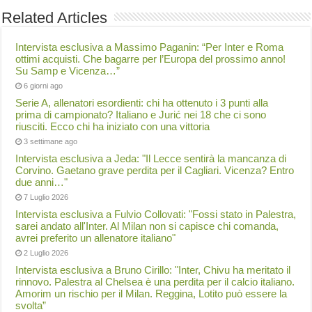
Related Articles
Intervista esclusiva a Massimo Paganin: “Per Inter e Roma
ottimi acquisti. Che bagarre per l’Europa del prossimo anno!
Su Samp e Vicenza…”
6 giorni ago
Serie A, allenatori esordienti: chi ha ottenuto i 3 punti alla
prima di campionato? Italiano e Jurić nei 18 che ci sono
riusciti. Ecco chi ha iniziato con una vittoria
3 settimane ago
Intervista esclusiva a Jeda: "Il Lecce sentirà la mancanza di
Corvino. Gaetano grave perdita per il Cagliari. Vicenza? Entro
due anni…"
7 Luglio 2026
Intervista esclusiva a Fulvio Collovati: "Fossi stato in Palestra,
sarei andato all'Inter. Al Milan non si capisce chi comanda,
avrei preferito un allenatore italiano"
2 Luglio 2026
Intervista esclusiva a Bruno Cirillo: "Inter, Chivu ha meritato il
rinnovo. Palestra al Chelsea è una perdita per il calcio italiano.
Amorim un rischio per il Milan. Reggina, Lotito può essere la
svolta”