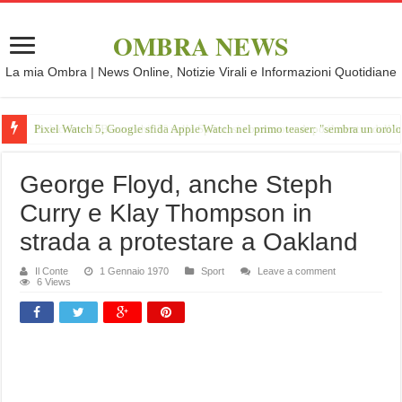
OMBRA NEWS
La mia Ombra | News Online, Notizie Virali e Informazioni Quotidiane
Pixel Watch 5, Google sfida Apple Watch nel primo teaser: "sembra un orol
George Floyd, anche Steph
Curry e Klay Thompson in
strada a protestare a Oakland
Il Conte
1 Gennaio 1970
Sport
Leave a comment
6 Views