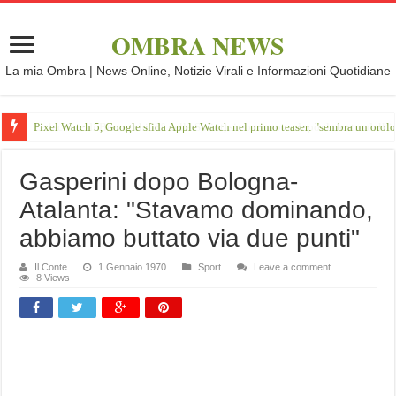
OMBRA NEWS
La mia Ombra | News Online, Notizie Virali e Informazioni Quotidiane
Pixel Watch 5, Google sfida Apple Watch nel primo teaser: "sembra un orol
Gasperini dopo Bologna-
Atalanta: "Stavamo dominando,
abbiamo buttato via due punti"
Il Conte
1 Gennaio 1970
Sport
Leave a comment
8 Views