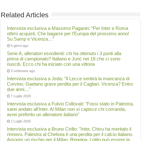
Related Articles
Intervista esclusiva a Massimo Paganin: “Per Inter e Roma
ottimi acquisti. Che bagarre per l’Europa del prossimo anno!
Su Samp e Vicenza…”
6 giorni ago
Serie A, allenatori esordienti: chi ha ottenuto i 3 punti alla
prima di campionato? Italiano e Jurić nei 18 che ci sono
riusciti. Ecco chi ha iniziato con una vittoria
3 settimane ago
Intervista esclusiva a Jeda: "Il Lecce sentirà la mancanza di
Corvino. Gaetano grave perdita per il Cagliari. Vicenza? Entro
due anni…"
7 Luglio 2026
Intervista esclusiva a Fulvio Collovati: "Fossi stato in Palestra,
sarei andato all'Inter. Al Milan non si capisce chi comanda,
avrei preferito un allenatore italiano"
2 Luglio 2026
Intervista esclusiva a Bruno Cirillo: "Inter, Chivu ha meritato il
rinnovo. Palestra al Chelsea è una perdita per il calcio italiano.
Amorim un rischio per il Milan. Reggina, Lotito può essere la