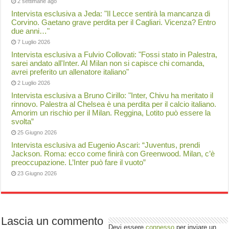
2 settimane ago
Intervista esclusiva a Jeda: "Il Lecce sentirà la mancanza di
Corvino. Gaetano grave perdita per il Cagliari. Vicenza? Entro
due anni…"
7 Luglio 2026
Intervista esclusiva a Fulvio Collovati: "Fossi stato in Palestra,
sarei andato all'Inter. Al Milan non si capisce chi comanda,
avrei preferito un allenatore italiano"
2 Luglio 2026
Intervista esclusiva a Bruno Cirillo: "Inter, Chivu ha meritato il
rinnovo. Palestra al Chelsea è una perdita per il calcio italiano.
Amorim un rischio per il Milan. Reggina, Lotito può essere la
svolta”
25 Giugno 2026
Intervista esclusiva ad Eugenio Ascari: “Juventus, prendi
Jackson. Roma: ecco come finirà con Greenwood. Milan, c’è
preoccupazione. L’Inter può fare il vuoto”
23 Giugno 2026
Lascia un commento
Devi essere
connesso
per inviare un