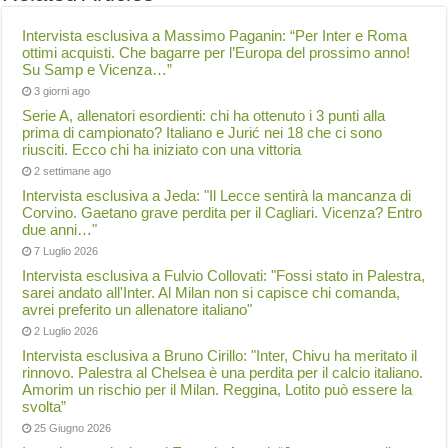
Intervista esclusiva a Massimo Paganin: “Per Inter e Roma
ottimi acquisti. Che bagarre per l’Europa del prossimo anno!
Su Samp e Vicenza…”
3 giorni ago
Serie A, allenatori esordienti: chi ha ottenuto i 3 punti alla
prima di campionato? Italiano e Jurić nei 18 che ci sono
riusciti. Ecco chi ha iniziato con una vittoria
2 settimane ago
Intervista esclusiva a Jeda: "Il Lecce sentirà la mancanza di
Corvino. Gaetano grave perdita per il Cagliari. Vicenza? Entro
due anni…"
7 Luglio 2026
Intervista esclusiva a Fulvio Collovati: "Fossi stato in Palestra,
sarei andato all'Inter. Al Milan non si capisce chi comanda,
avrei preferito un allenatore italiano"
2 Luglio 2026
Intervista esclusiva a Bruno Cirillo: "Inter, Chivu ha meritato il
rinnovo. Palestra al Chelsea è una perdita per il calcio italiano.
Amorim un rischio per il Milan. Reggina, Lotito può essere la
svolta”
25 Giugno 2026