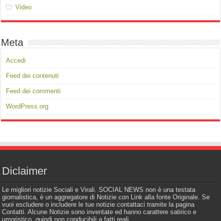
Video
Meta
Accedi
Feed dei contenuti
Feed dei commenti
WordPress.org
Diclaimer
Le migliori notizie Sociali e Virali. SOCIAL NEWS non è una testata
giornalistica, è un aggregatore di Notizie con Link alla fonte Originale. Se
vuoi escludere o includere le tue notizie contattaci tramite la pagina
Contatti. Alcune Notizie sono inventate ed hanno carattere satirico e
umoristico, quindi non conducibili a fatti reali.