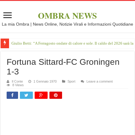
OMBRA NEWS
La mia Ombra | News Online, Notizie Virali e Informazioni Quotidiane
Giulio Betti: “A Ferragosto ondate di calore e sole. Il caldo del 2026 sarà l
Fortuna Sittard-FC Groningen
1-3
Il Conte
1 Gennaio 1970
Sport
Leave a comment
8 Views