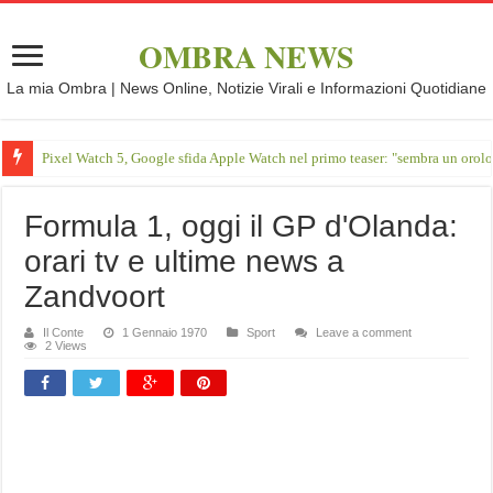
OMBRA NEWS
La mia Ombra | News Online, Notizie Virali e Informazioni Quotidiane
Pixel Watch 5, Google sfida Apple Watch nel primo teaser: "sembra un orol
Formula 1, oggi il GP d'Olanda:
orari tv e ultime news a
Zandvoort
Il Conte
1 Gennaio 1970
Sport
Leave a comment
2 Views