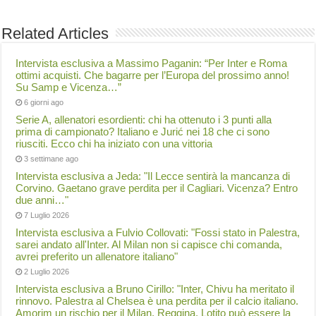
Related Articles
Intervista esclusiva a Massimo Paganin: “Per Inter e Roma
ottimi acquisti. Che bagarre per l’Europa del prossimo anno!
Su Samp e Vicenza…”
6 giorni ago
Serie A, allenatori esordienti: chi ha ottenuto i 3 punti alla
prima di campionato? Italiano e Jurić nei 18 che ci sono
riusciti. Ecco chi ha iniziato con una vittoria
3 settimane ago
Intervista esclusiva a Jeda: "Il Lecce sentirà la mancanza di
Corvino. Gaetano grave perdita per il Cagliari. Vicenza? Entro
due anni…"
7 Luglio 2026
Intervista esclusiva a Fulvio Collovati: "Fossi stato in Palestra,
sarei andato all'Inter. Al Milan non si capisce chi comanda,
avrei preferito un allenatore italiano"
2 Luglio 2026
Intervista esclusiva a Bruno Cirillo: "Inter, Chivu ha meritato il
rinnovo. Palestra al Chelsea è una perdita per il calcio italiano.
Amorim un rischio per il Milan. Reggina, Lotito può essere la