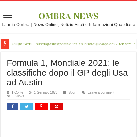
OMBRA NEWS
La mia Ombra | News Online, Notizie Virali e Informazioni Quotidiane
Giulio Betti: “A Ferragosto ondate di calore e sole. Il caldo del 2026 sarà l
Formula 1, Mondiale 2021: le
classifiche dopo il GP degli Usa
ad Austin
Il Conte
1 Gennaio 1970
Sport
Leave a comment
5 Views