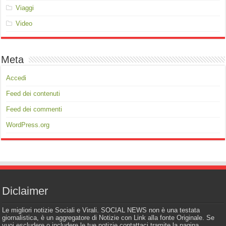
Viaggi
Video
Meta
Accedi
Feed dei contenuti
Feed dei commenti
WordPress.org
Diclaimer
Le migliori notizie Sociali e Virali. SOCIAL NEWS non è una testata
giornalistica, è un aggregatore di Notizie con Link alla fonte Originale. Se
vuoi escludere o includere le tue notizie contattaci tramite la pagina