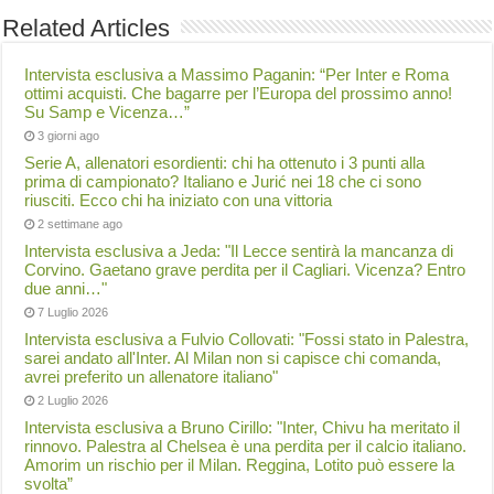
Related Articles
Intervista esclusiva a Massimo Paganin: “Per Inter e Roma
ottimi acquisti. Che bagarre per l’Europa del prossimo anno!
Su Samp e Vicenza…”
3 giorni ago
Serie A, allenatori esordienti: chi ha ottenuto i 3 punti alla
prima di campionato? Italiano e Jurić nei 18 che ci sono
riusciti. Ecco chi ha iniziato con una vittoria
2 settimane ago
Intervista esclusiva a Jeda: "Il Lecce sentirà la mancanza di
Corvino. Gaetano grave perdita per il Cagliari. Vicenza? Entro
due anni…"
7 Luglio 2026
Intervista esclusiva a Fulvio Collovati: "Fossi stato in Palestra,
sarei andato all'Inter. Al Milan non si capisce chi comanda,
avrei preferito un allenatore italiano"
2 Luglio 2026
Intervista esclusiva a Bruno Cirillo: "Inter, Chivu ha meritato il
rinnovo. Palestra al Chelsea è una perdita per il calcio italiano.
Amorim un rischio per il Milan. Reggina, Lotito può essere la
svolta”