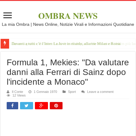
OMBRA NEWS
La mia Ombra | News Online, Notizie Virali e Informazioni Quotidiane
Davanti a tutti c’è l’Inter. La Juve in ritardo, allarme Milan e Roma
Formula 1, Mekies: "Da valutare
danni alla Ferrari di Sainz dopo
l'incidente a Monaco"
Il Conte
1 Gennaio 1970
Sport
Leave a comment
12 Views