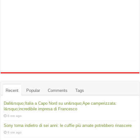
Recent
Popular
Comments
Tags
Dall&rsquo;Italia a Capo Nord su un&rsquo;Ape camperizzata:
l&rsquo;incredibile impresa di Francesco
6 ore ago
Sony torna indietro di sei anni: le cuffie più amate potrebbero rinascere
6 ore ago