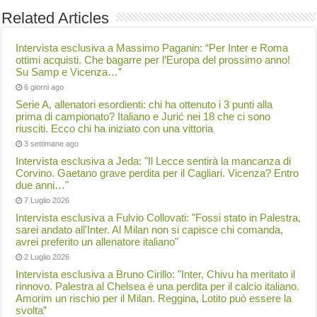
Related Articles
Intervista esclusiva a Massimo Paganin: “Per Inter e Roma
ottimi acquisti. Che bagarre per l’Europa del prossimo anno!
Su Samp e Vicenza…”
6 giorni ago
Serie A, allenatori esordienti: chi ha ottenuto i 3 punti alla
prima di campionato? Italiano e Jurić nei 18 che ci sono
riusciti. Ecco chi ha iniziato con una vittoria
3 settimane ago
Intervista esclusiva a Jeda: "Il Lecce sentirà la mancanza di
Corvino. Gaetano grave perdita per il Cagliari. Vicenza? Entro
due anni…"
7 Luglio 2026
Intervista esclusiva a Fulvio Collovati: "Fossi stato in Palestra,
sarei andato all'Inter. Al Milan non si capisce chi comanda,
avrei preferito un allenatore italiano"
2 Luglio 2026
Intervista esclusiva a Bruno Cirillo: "Inter, Chivu ha meritato il
rinnovo. Palestra al Chelsea è una perdita per il calcio italiano.
Amorim un rischio per il Milan. Reggina, Lotito può essere la
svolta”