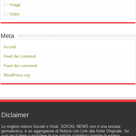
Viaggi
Video
Meta
Accedi
Feed dei contenuti
Feed dei commenti
WordPress.org
Diclaimer
Le migliori notizie Sociali e Virali. SOCIAL NEWS non è una testata
giornalistica, è un aggregatore di Notizie con Link alla fonte Originale. Se
vuoi escludere o includere le tue notizie contattaci tramite la pagina