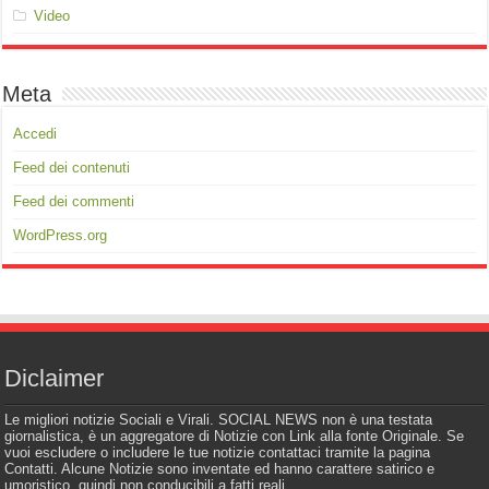
Video
Meta
Accedi
Feed dei contenuti
Feed dei commenti
WordPress.org
Diclaimer
Le migliori notizie Sociali e Virali. SOCIAL NEWS non è una testata
giornalistica, è un aggregatore di Notizie con Link alla fonte Originale. Se
vuoi escludere o includere le tue notizie contattaci tramite la pagina
Contatti. Alcune Notizie sono inventate ed hanno carattere satirico e
umoristico, quindi non conducibili a fatti reali.