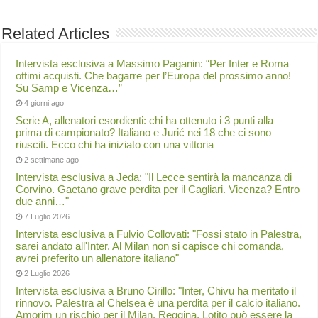
Related Articles
Intervista esclusiva a Massimo Paganin: “Per Inter e Roma
ottimi acquisti. Che bagarre per l’Europa del prossimo anno!
Su Samp e Vicenza…”
4 giorni ago
Serie A, allenatori esordienti: chi ha ottenuto i 3 punti alla
prima di campionato? Italiano e Jurić nei 18 che ci sono
riusciti. Ecco chi ha iniziato con una vittoria
2 settimane ago
Intervista esclusiva a Jeda: "Il Lecce sentirà la mancanza di
Corvino. Gaetano grave perdita per il Cagliari. Vicenza? Entro
due anni…"
7 Luglio 2026
Intervista esclusiva a Fulvio Collovati: "Fossi stato in Palestra,
sarei andato all'Inter. Al Milan non si capisce chi comanda,
avrei preferito un allenatore italiano"
2 Luglio 2026
Intervista esclusiva a Bruno Cirillo: "Inter, Chivu ha meritato il
rinnovo. Palestra al Chelsea è una perdita per il calcio italiano.
Amorim un rischio per il Milan. Reggina, Lotito può essere la