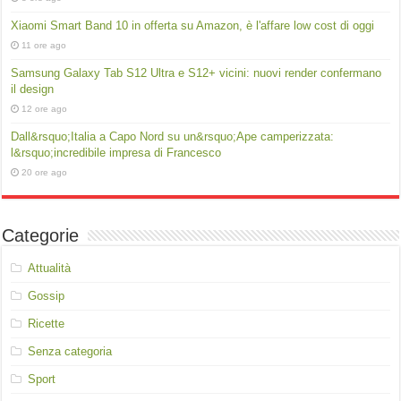
Xiaomi Smart Band 10 in offerta su Amazon, è l'affare low cost di oggi
11 ore ago
Samsung Galaxy Tab S12 Ultra e S12+ vicini: nuovi render confermano
il design
12 ore ago
Dall&rsquo;Italia a Capo Nord su un&rsquo;Ape camperizzata:
l&rsquo;incredibile impresa di Francesco
20 ore ago
Categorie
Attualità
Gossip
Ricette
Senza categoria
Sport