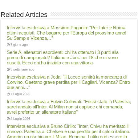
Related Articles
Intervista esclusiva a Massimo Paganin: “Per Inter e Roma
ottimi acquisti. Che bagarre per l’Europa del prossimo anno!
Su Samp e Vicenza…”
7 giorni ago
Serie A, allenatori esordienti: chi ha ottenuto i 3 punti alla
prima di campionato? Italiano e Jurić nei 18 che ci sono
riusciti. Ecco chi ha iniziato con una vittoria
3 settimane ago
Intervista esclusiva a Jeda: "Il Lecce sentirà la mancanza di
Corvino. Gaetano grave perdita per il Cagliari. Vicenza? Entro
due anni…"
7 Luglio 2026
Intervista esclusiva a Fulvio Collovati: "Fossi stato in Palestra,
sarei andato all'Inter. Al Milan non si capisce chi comanda,
avrei preferito un allenatore italiano"
2 Luglio 2026
Intervista esclusiva a Bruno Cirillo: "Inter, Chivu ha meritato il
rinnovo. Palestra al Chelsea è una perdita per il calcio italiano.
Amorim un rischio per il Milan. Reggina, Lotito può essere la