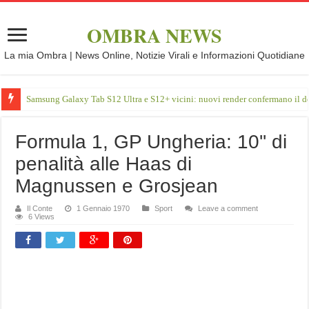
OMBRA NEWS
La mia Ombra | News Online, Notizie Virali e Informazioni Quotidiane
Samsung Galaxy Tab S12 Ultra e S12+ vicini: nuovi render confermano il d
Formula 1, GP Ungheria: 10'' di
penalità alle Haas di
Magnussen e Grosjean
Il Conte
1 Gennaio 1970
Sport
Leave a comment
6 Views