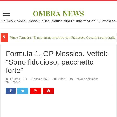
OMBRA NEWS
La mia Ombra | News Online, Notizie Virali e Informazioni Quotidiane
Vince Tempera: “Il mio primo incontro con Francesco Guccini in una stalla.
Formula 1, GP Messico. Vettel:
"Sono fiducioso, pacchetto
forte"
Il Conte
1 Gennaio 1970
Sport
Leave a comment
9 Views