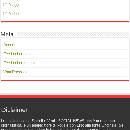
Viaggi
Video
Meta
Accedi
Feed dei contenuti
Feed dei commenti
WordPress.org
Diclaimer
Le migliori notizie Sociali e Virali. SOCIAL NEWS non è una testata
giornalistica, è un aggregatore di Notizie con Link alla fonte Originale. Se
vuoi escludere o includere le tue notizie contattaci tramite la pagina