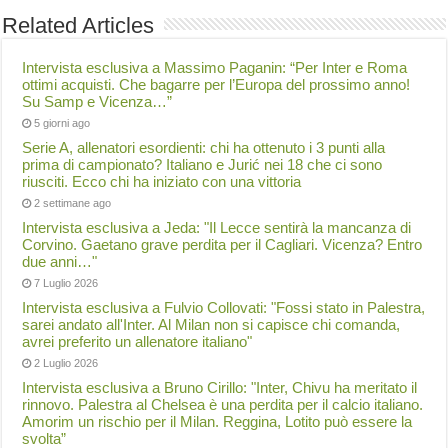
Related Articles
Intervista esclusiva a Massimo Paganin: “Per Inter e Roma
ottimi acquisti. Che bagarre per l’Europa del prossimo anno!
Su Samp e Vicenza…”
5 giorni ago
Serie A, allenatori esordienti: chi ha ottenuto i 3 punti alla
prima di campionato? Italiano e Jurić nei 18 che ci sono
riusciti. Ecco chi ha iniziato con una vittoria
2 settimane ago
Intervista esclusiva a Jeda: "Il Lecce sentirà la mancanza di
Corvino. Gaetano grave perdita per il Cagliari. Vicenza? Entro
due anni…"
7 Luglio 2026
Intervista esclusiva a Fulvio Collovati: "Fossi stato in Palestra,
sarei andato all'Inter. Al Milan non si capisce chi comanda,
avrei preferito un allenatore italiano"
2 Luglio 2026
Intervista esclusiva a Bruno Cirillo: "Inter, Chivu ha meritato il
rinnovo. Palestra al Chelsea è una perdita per il calcio italiano.
Amorim un rischio per il Milan. Reggina, Lotito può essere la
svolta”