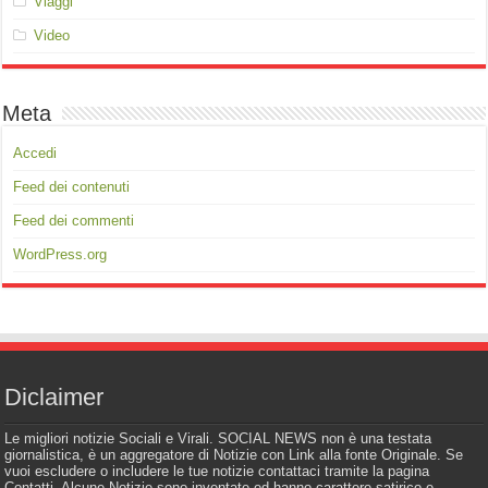
Viaggi
Video
Meta
Accedi
Feed dei contenuti
Feed dei commenti
WordPress.org
Diclaimer
Le migliori notizie Sociali e Virali. SOCIAL NEWS non è una testata
giornalistica, è un aggregatore di Notizie con Link alla fonte Originale. Se
vuoi escludere o includere le tue notizie contattaci tramite la pagina
Contatti. Alcune Notizie sono inventate ed hanno carattere satirico e