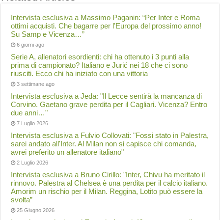
Intervista esclusiva a Massimo Paganin: “Per Inter e Roma
ottimi acquisti. Che bagarre per l’Europa del prossimo anno!
Su Samp e Vicenza…”
6 giorni ago
Serie A, allenatori esordienti: chi ha ottenuto i 3 punti alla
prima di campionato? Italiano e Jurić nei 18 che ci sono
riusciti. Ecco chi ha iniziato con una vittoria
3 settimane ago
Intervista esclusiva a Jeda: "Il Lecce sentirà la mancanza di
Corvino. Gaetano grave perdita per il Cagliari. Vicenza? Entro
due anni…"
7 Luglio 2026
Intervista esclusiva a Fulvio Collovati: "Fossi stato in Palestra,
sarei andato all'Inter. Al Milan non si capisce chi comanda,
avrei preferito un allenatore italiano"
2 Luglio 2026
Intervista esclusiva a Bruno Cirillo: "Inter, Chivu ha meritato il
rinnovo. Palestra al Chelsea è una perdita per il calcio italiano.
Amorim un rischio per il Milan. Reggina, Lotito può essere la
svolta”
25 Giugno 2026