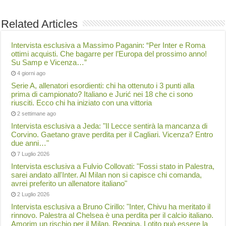
Related Articles
Intervista esclusiva a Massimo Paganin: “Per Inter e Roma
ottimi acquisti. Che bagarre per l’Europa del prossimo anno!
Su Samp e Vicenza…”
4 giorni ago
Serie A, allenatori esordienti: chi ha ottenuto i 3 punti alla
prima di campionato? Italiano e Jurić nei 18 che ci sono
riusciti. Ecco chi ha iniziato con una vittoria
2 settimane ago
Intervista esclusiva a Jeda: "Il Lecce sentirà la mancanza di
Corvino. Gaetano grave perdita per il Cagliari. Vicenza? Entro
due anni…"
7 Luglio 2026
Intervista esclusiva a Fulvio Collovati: "Fossi stato in Palestra,
sarei andato all'Inter. Al Milan non si capisce chi comanda,
avrei preferito un allenatore italiano"
2 Luglio 2026
Intervista esclusiva a Bruno Cirillo: "Inter, Chivu ha meritato il
rinnovo. Palestra al Chelsea è una perdita per il calcio italiano.
Amorim un rischio per il Milan. Reggina, Lotito può essere la