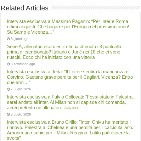
Related Articles
Intervista esclusiva a Massimo Paganin: “Per Inter e Roma
ottimi acquisti. Che bagarre per l’Europa del prossimo anno!
Su Samp e Vicenza…”
6 giorni ago
Serie A, allenatori esordienti: chi ha ottenuto i 3 punti alla
prima di campionato? Italiano e Jurić nei 18 che ci sono
riusciti. Ecco chi ha iniziato con una vittoria
3 settimane ago
Intervista esclusiva a Jeda: "Il Lecce sentirà la mancanza di
Corvino. Gaetano grave perdita per il Cagliari. Vicenza? Entro
due anni…"
7 Luglio 2026
Intervista esclusiva a Fulvio Collovati: "Fossi stato in Palestra,
sarei andato all'Inter. Al Milan non si capisce chi comanda,
avrei preferito un allenatore italiano"
2 Luglio 2026
Intervista esclusiva a Bruno Cirillo: "Inter, Chivu ha meritato il
rinnovo. Palestra al Chelsea è una perdita per il calcio italiano.
Amorim un rischio per il Milan. Reggina, Lotito può essere la
svolta”