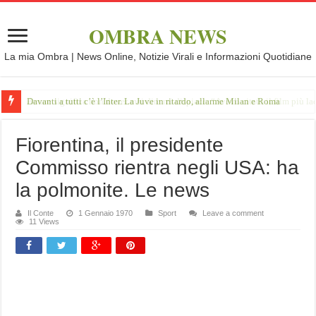
OMBRA NEWS
La mia Ombra | News Online, Notizie Virali e Informazioni Quotidiane
Davanti a tutti c’è l’Inter. La Juve in ritardo, allarme Milan e Roma
Fiorentina, il presidente
Commisso rientra negli USA: ha
la polmonite. Le news
Il Conte
1 Gennaio 1970
Sport
Leave a comment
11 Views