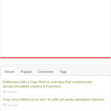
Recent
Popular
Comments
Tags
Dall&rsquo;Italia a Capo Nord su un&rsquo;Ape camperizzata:
l&rsquo;incredibile impresa di Francesco
7 ore ago
Sony torna indietro di sei anni: le cuffie più amate potrebbero rinascere
7 ore ago