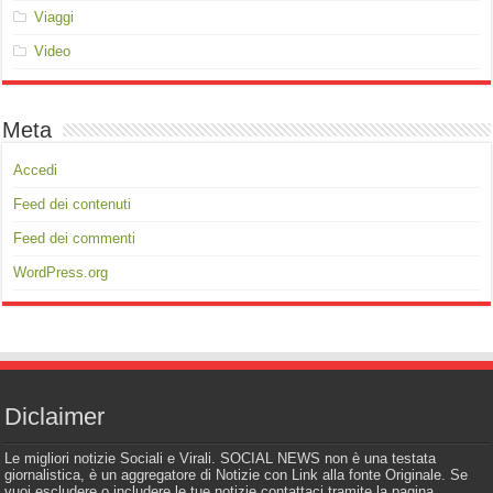
Viaggi
Video
Meta
Accedi
Feed dei contenuti
Feed dei commenti
WordPress.org
Diclaimer
Le migliori notizie Sociali e Virali. SOCIAL NEWS non è una testata
giornalistica, è un aggregatore di Notizie con Link alla fonte Originale. Se
vuoi escludere o includere le tue notizie contattaci tramite la pagina