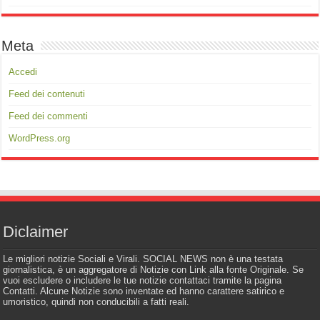
Meta
Accedi
Feed dei contenuti
Feed dei commenti
WordPress.org
Diclaimer
Le migliori notizie Sociali e Virali. SOCIAL NEWS non è una testata
giornalistica, è un aggregatore di Notizie con Link alla fonte Originale. Se
vuoi escludere o includere le tue notizie contattaci tramite la pagina
Contatti. Alcune Notizie sono inventate ed hanno carattere satirico e
umoristico, quindi non conducibili a fatti reali.