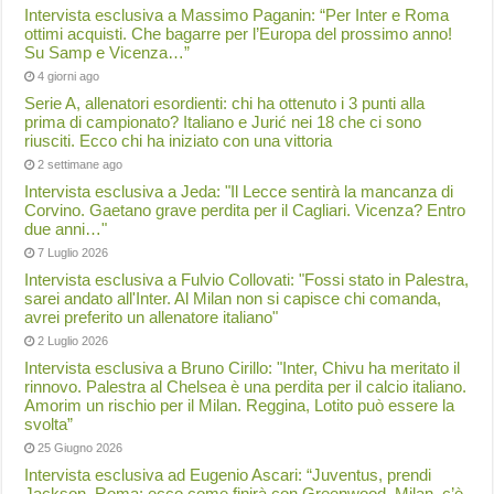
Intervista esclusiva a Massimo Paganin: “Per Inter e Roma
ottimi acquisti. Che bagarre per l’Europa del prossimo anno!
Su Samp e Vicenza…”
4 giorni ago
Serie A, allenatori esordienti: chi ha ottenuto i 3 punti alla
prima di campionato? Italiano e Jurić nei 18 che ci sono
riusciti. Ecco chi ha iniziato con una vittoria
2 settimane ago
Intervista esclusiva a Jeda: "Il Lecce sentirà la mancanza di
Corvino. Gaetano grave perdita per il Cagliari. Vicenza? Entro
due anni…"
7 Luglio 2026
Intervista esclusiva a Fulvio Collovati: "Fossi stato in Palestra,
sarei andato all'Inter. Al Milan non si capisce chi comanda,
avrei preferito un allenatore italiano"
2 Luglio 2026
Intervista esclusiva a Bruno Cirillo: "Inter, Chivu ha meritato il
rinnovo. Palestra al Chelsea è una perdita per il calcio italiano.
Amorim un rischio per il Milan. Reggina, Lotito può essere la
svolta”
25 Giugno 2026
Intervista esclusiva ad Eugenio Ascari: “Juventus, prendi
Jackson. Roma: ecco come finirà con Greenwood. Milan, c’è