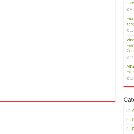
sate
9 
Fra
scop
12
Vinc
Fran
Conig
12
All’
mili
21
Cat
A
R