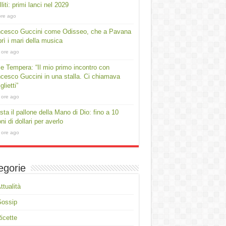
lliti: primi lanci nel 2029
ore ago
ncesco Guccini come Odisseo, che a Pavana
rì i mari della musica
 ore ago
e Tempera: “Il mio primo incontro con
cesco Guccini in una stalla. Ci chiamava
lietti”
 ore ago
asta il pallone della Mano di Dio: fino a 10
oni di dollari per averlo
 ore ago
egorie
ttualità
Gossip
icette