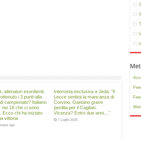
S
S
T
V
V
Met
Acc
Feed
, allenatori esordienti:
Intervista esclusiva a Jeda: "Il
ottenuto i 3 punti alla
Lecce sentirà la mancanza di
Fee
di campionato? Italiano
Corvino. Gaetano grave
Wor
ć nei 18 che ci sono
perdita per il Cagliari.
i. Ecco chi ha iniziato
Vicenza? Entro due anni…"
a vittoria
7 Luglio 2026
timane ago