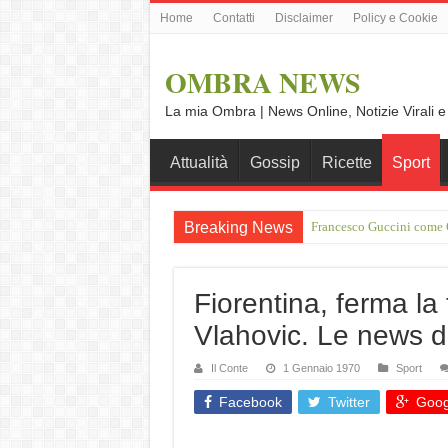
Home
Contatti
Disclaimer
Policy e Cookie
OMBRA NEWS
La mia Ombra | News Online, Notizie Virali e
Attualità
Gossip
Ricette
Sport
Breaking News
Francesco Guccini come O
Vince Tempera: “Il mio p
Fiorentina, ferma la t
Vlahovic. Le news d
Il Conte
1 Gennaio 1970
Sport
Facebook
Twitter
Goog