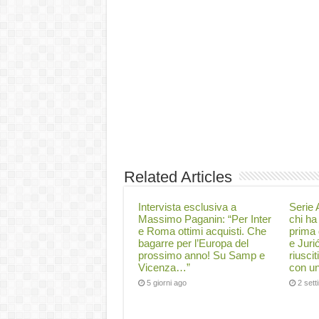
Related Articles
Intervista esclusiva a
Serie A
Massimo Paganin: “Per Inter
chi ha 
e Roma ottimi acquisti. Che
prima 
bagarre per l’Europa del
e Juri
prossimo anno! Su Samp e
riuscit
Vicenza…”
con un
5 giorni ago
2 set