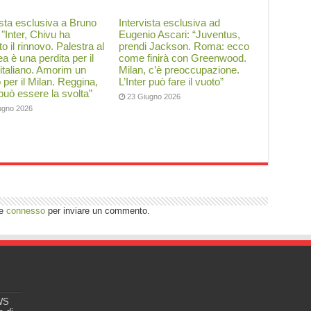
ista esclusiva a Bruno
Intervista esclusiva ad
: "Inter, Chivu ha
Eugenio Ascari: “Juventus,
to il rinnovo. Palestra al
prendi Jackson. Roma: ecco
a è una perdita per il
come finirà con Greenwood.
 italiano. Amorim un
Milan, c’è preoccupazione.
o per il Milan. Reggina,
L’Inter può fare il vuoto”
 può essere la svolta”
23 Giugno 2026
ugno 2026
re
connesso
per inviare un commento.
EWS