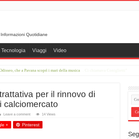
 Informazioni Quotidiane
Tecnologia
Viaggi
Video
disseo, che a Pavana scoprì i mari della musica
rimo incontro con Francesco Guccini in una stalla. Ci chiamava Coniglietti”
rattativa per il rinnovo di
i calciomercato
Leave a comment
14 Views
le +
Pinterest
Seg