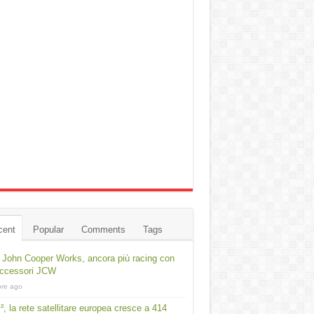
cent
Popular
Comments
Tags
 John Cooper Works, ancora più racing con
accessori JCW
ore ago
², la rete satellitare europea cresce a 414