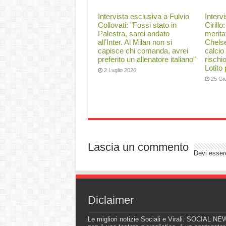
Intervista esclusiva a Fulvio
Interv
Collovati: "Fossi stato in
Cirillo
Palestra, sarei andato
merita
all'Inter. Al Milan non si
Chelse
capisce chi comanda, avrei
calcio
preferito un allenatore italiano"
rischi
Lotito
2 Luglio 2026
25 Gi
Lascia un commento
Devi esse
Diclaimer
Le migliori notizie Sociali e Virali. SOCIAL N