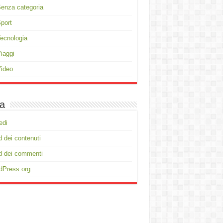
enza categoria
port
ecnologia
iaggi
ideo
a
edi
 dei contenuti
d dei commenti
dPress.org