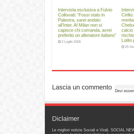
Intervista esclusiva a Fulvio
Interv
Collovati: "Fossi stato in
Cirillo
Palestra, sarei andato
merita
all'Inter. Al Milan non si
Chelse
capisce chi comanda, avrei
calcio
preferito un allenatore italiano"
rischi
Lotito
2 Luglio 2026
25 Gi
Lascia un commento
Devi esse
Diclaimer
Le migliori notizie Sociali e Virali. SOCIAL N