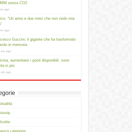
 MW senza CO2
ore ago
lico. “Un anno e due mesi che non vedo mia
a”
ore ago
cesco Guccini, il gigante che ha trasformato
arole in memoria
 ore ago
cina, aumentano i posti disponibili: sono
ila in più
 ore ago
egorie
ttualità
Gossip
icette
enza categoria