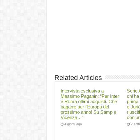
Related Articles
Intervista esclusiva a
Serie A
Massimo Paganin: “Per Inter
chi ha 
e Roma ottimi acquisti. Che
prima 
bagarre per l’Europa del
e Juri
prossimo anno! Su Samp e
riuscit
Vicenza…”
con un
4 giorni ago
2 set