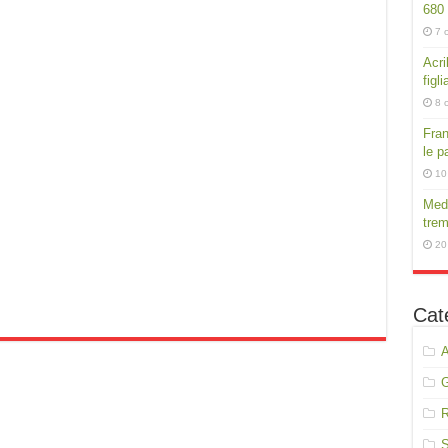
680
7 
Acri
figli
8 
Fran
le p
10
Medi
trem
20
Cat
A
R
S