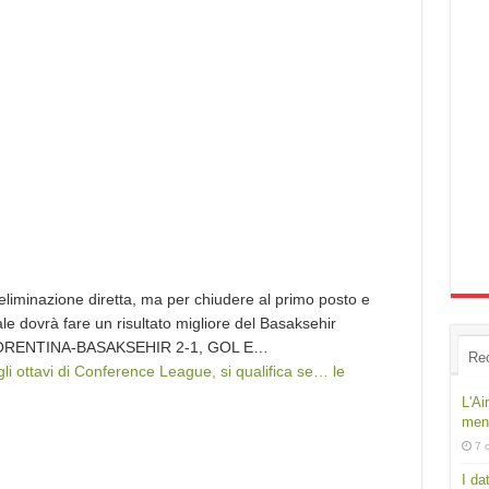
 eliminazione diretta, ma per chiudere al primo posto e
nale dovrà fare un risultato migliore del Basaksehir
i FIORENTINA-BASAKSEHIR 2-1, GOL E…
Re
gli ottavi di Conference League, si qualifica se… le
L'Ai
ment
7 
I da