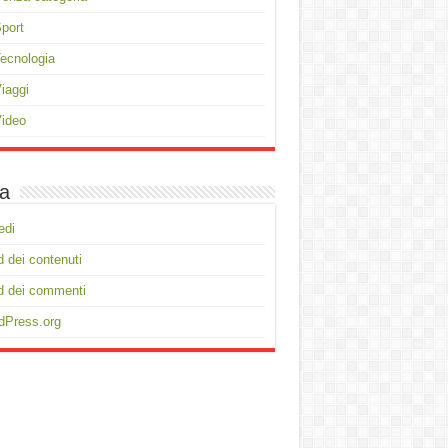
port
ecnologia
iaggi
ideo
a
edi
 dei contenuti
d dei commenti
dPress.org