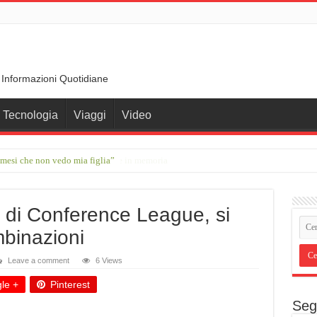
 Informazioni Quotidiane
Tecnologia
Viaggi
Video
 mesi che non vedo mia figlia”
ante che ha trasformato le parole in memoria
vi di Conference League, si
mbinazioni
Leave a comment
6 Views
le +
Pinterest
Seg