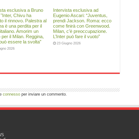
ista esclusiva a Bruno
Intervista esclusiva ad
: "Inter, Chivu ha
Eugenio Ascari: “Juventus,
to il rinnovo. Palestra al
prendi Jackson. Roma: ecco
a è una perdita per il
come finirà con Greenwood.
 italiano. Amorim un
Milan, c’è preoccupazione.
o per il Milan. Reggina,
L’Inter può fare il vuoto”
 può essere la svolta”
23 Giugno 2026
ugno 2026
re
connesso
per inviare un commento.
EWS