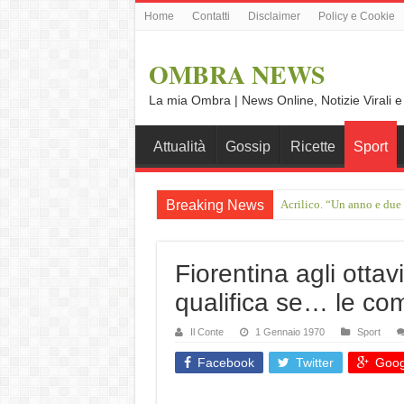
Home
Contatti
Disclaimer
Policy e Cookie
OMBRA NEWS
La mia Ombra | News Online, Notizie Virali e
Attualità
Gossip
Ricette
Sport
Breaking News
Acrilico. “Un anno e due
Francesco Guccini, il gig
Fiorentina agli otta
qualifica se… le co
Il Conte
1 Gennaio 1970
Sport
Facebook
Twitter
Goog