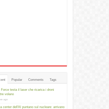
cent
Popular
Comments
Tags
r Force testa il laser che ricarica i droni
re volano
ore ago
ta center dell'AI puntano sul nucleare: arrivano