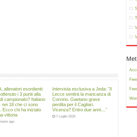
S
T
V
V
Met
Acc
Feed
, allenatori esordienti:
Intervista esclusiva a Jeda: "Il
Fee
ottenuto i 3 punti alla
Lecce sentirà la mancanza di
Wor
di campionato? Italiano
Corvino. Gaetano grave
ć nei 18 che ci sono
perdita per il Cagliari.
i. Ecco chi ha iniziato
Vicenza? Entro due anni…"
a vittoria
7 Luglio 2026
timane ago