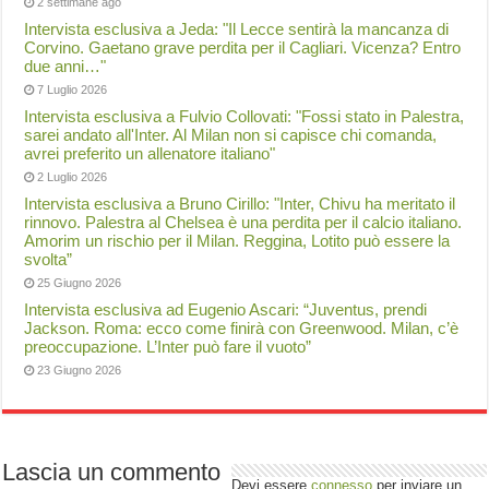
2 settimane ago
Intervista esclusiva a Jeda: "Il Lecce sentirà la mancanza di
Corvino. Gaetano grave perdita per il Cagliari. Vicenza? Entro
due anni…"
7 Luglio 2026
Intervista esclusiva a Fulvio Collovati: "Fossi stato in Palestra,
sarei andato all'Inter. Al Milan non si capisce chi comanda,
avrei preferito un allenatore italiano"
2 Luglio 2026
Intervista esclusiva a Bruno Cirillo: "Inter, Chivu ha meritato il
rinnovo. Palestra al Chelsea è una perdita per il calcio italiano.
Amorim un rischio per il Milan. Reggina, Lotito può essere la
svolta”
25 Giugno 2026
Intervista esclusiva ad Eugenio Ascari: “Juventus, prendi
Jackson. Roma: ecco come finirà con Greenwood. Milan, c’è
preoccupazione. L’Inter può fare il vuoto”
23 Giugno 2026
Lascia un commento
Devi essere
connesso
per inviare un