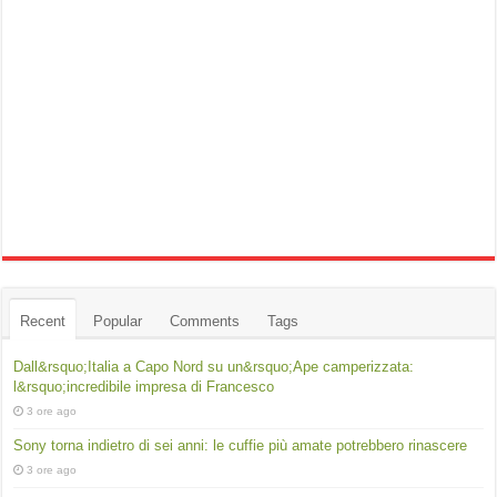
Recent
Popular
Comments
Tags
Dall&rsquo;Italia a Capo Nord su un&rsquo;Ape camperizzata:
l&rsquo;incredibile impresa di Francesco
3 ore ago
Sony torna indietro di sei anni: le cuffie più amate potrebbero rinascere
3 ore ago