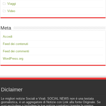
Viaggi
Video
Meta
Accedi
Feed dei contenuti
Feed dei commenti
WordPress.org
Diclaimer
Le migliori notizie Sociali e Virali. SOCIAL NEWS non è una testata
giornalistica, è un aggregatore di Notizie con Link alla fonte Originale. Se
vuoi escludere o includere le tue notizie contattaci tramite la pagina