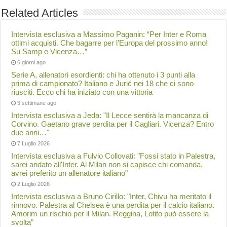
Related Articles
Intervista esclusiva a Massimo Paganin: “Per Inter e Roma
ottimi acquisti. Che bagarre per l’Europa del prossimo anno!
Su Samp e Vicenza…”
6 giorni ago
Serie A, allenatori esordienti: chi ha ottenuto i 3 punti alla
prima di campionato? Italiano e Jurić nei 18 che ci sono
riusciti. Ecco chi ha iniziato con una vittoria
3 settimane ago
Intervista esclusiva a Jeda: "Il Lecce sentirà la mancanza di
Corvino. Gaetano grave perdita per il Cagliari. Vicenza? Entro
due anni…"
7 Luglio 2026
Intervista esclusiva a Fulvio Collovati: "Fossi stato in Palestra,
sarei andato all'Inter. Al Milan non si capisce chi comanda,
avrei preferito un allenatore italiano"
2 Luglio 2026
Intervista esclusiva a Bruno Cirillo: "Inter, Chivu ha meritato il
rinnovo. Palestra al Chelsea è una perdita per il calcio italiano.
Amorim un rischio per il Milan. Reggina, Lotito può essere la
svolta”