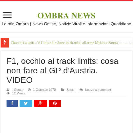
OMBRA NEWS
La mia Ombra | News Online, Notizie Virali e Informazioni Quotidiane
Davanti a tutti c’è l’Inter. La Juve in ritardo, allarme Milan e Roma
F1, occhio ai track limits: cosa
non fare al GP d'Austria.
VIDEO
Il Conte
1 Gennaio 1970
Sport
Leave a comment
12 Views