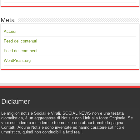
Meta
Accedi
Feed dei contenuti
Feed dei commenti
WordPress.org
Diclaimer
Le migliori notizie Sociali e Virali. SOCIAL NEWS non è una testata
giornalistica, è un aggregatore di Notizie con Link alla fonte Originale. Se
vuoi escludere o includere le tue notizie contattaci tramite la pagina
Contatti. Alcune Notizie sono inventate ed hanno carattere satirico e
umoristico, quindi non conducibili a fatti reali.