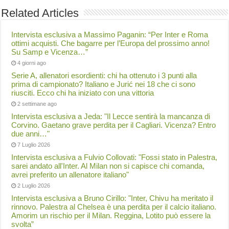
Related Articles
Intervista esclusiva a Massimo Paganin: “Per Inter e Roma
ottimi acquisti. Che bagarre per l’Europa del prossimo anno!
Su Samp e Vicenza…”
4 giorni ago
Serie A, allenatori esordienti: chi ha ottenuto i 3 punti alla
prima di campionato? Italiano e Jurić nei 18 che ci sono
riusciti. Ecco chi ha iniziato con una vittoria
2 settimane ago
Intervista esclusiva a Jeda: "Il Lecce sentirà la mancanza di
Corvino. Gaetano grave perdita per il Cagliari. Vicenza? Entro
due anni…"
7 Luglio 2026
Intervista esclusiva a Fulvio Collovati: "Fossi stato in Palestra,
sarei andato all'Inter. Al Milan non si capisce chi comanda,
avrei preferito un allenatore italiano"
2 Luglio 2026
Intervista esclusiva a Bruno Cirillo: "Inter, Chivu ha meritato il
rinnovo. Palestra al Chelsea è una perdita per il calcio italiano.
Amorim un rischio per il Milan. Reggina, Lotito può essere la
svolta”