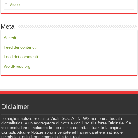
Video
Meta
Accedi
Feed dei contenuti
Feed dei commenti
WordPress.org
Diclaimer
Le migliori notizie Sociali e Virali. SOCIAL NEWS non è una testata
giornalistica, è un aggregatore di Notizie con Link alla fonte Originale. Se
vuoi escludere o includere le tue notizie contattaci tramite la pagina
Contatti. Alcune Notizie sono inventate ed hanno carattere satirico e
umoristico, quindi non conducibili a fatti reali.