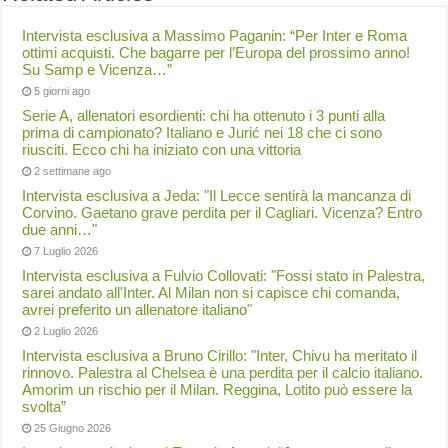
Intervista esclusiva a Massimo Paganin: “Per Inter e Roma
ottimi acquisti. Che bagarre per l’Europa del prossimo anno!
Su Samp e Vicenza…”
5 giorni ago
Serie A, allenatori esordienti: chi ha ottenuto i 3 punti alla
prima di campionato? Italiano e Jurić nei 18 che ci sono
riusciti. Ecco chi ha iniziato con una vittoria
2 settimane ago
Intervista esclusiva a Jeda: "Il Lecce sentirà la mancanza di
Corvino. Gaetano grave perdita per il Cagliari. Vicenza? Entro
due anni…"
7 Luglio 2026
Intervista esclusiva a Fulvio Collovati: "Fossi stato in Palestra,
sarei andato all'Inter. Al Milan non si capisce chi comanda,
avrei preferito un allenatore italiano"
2 Luglio 2026
Intervista esclusiva a Bruno Cirillo: "Inter, Chivu ha meritato il
rinnovo. Palestra al Chelsea è una perdita per il calcio italiano.
Amorim un rischio per il Milan. Reggina, Lotito può essere la
svolta”
25 Giugno 2026