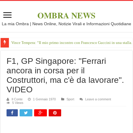
OMBRA NEWS
La mia Ombra | News Online, Notizie Virali e Informazioni Quotidiane
Vince Tempera: “Il mio primo incontro con Francesco Guccini in una stalla.
F1, GP Singapore: "Ferrari
ancora in corsa per il
Costruttori, ma c'è da lavorare".
VIDEO
Il Conte
1 Gennaio 1970
Sport
Leave a comment
5 Views