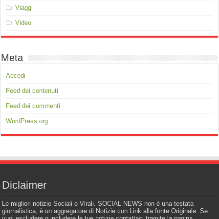
Viaggi
Video
Meta
Accedi
Feed dei contenuti
Feed dei commenti
WordPress.org
Diclaimer
Le migliori notizie Sociali e Virali. SOCIAL NEWS non è una testata
giornalistica, è un aggregatore di Notizie con Link alla fonte Originale. Se
vuoi escludere o includere le tue notizie contattaci tramite la pagina