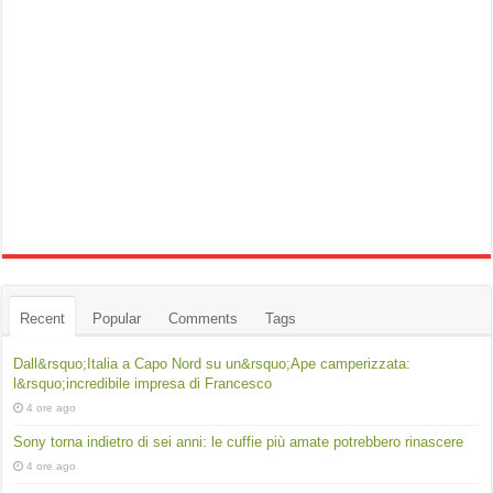
Recent
Popular
Comments
Tags
Dall&rsquo;Italia a Capo Nord su un&rsquo;Ape camperizzata:
l&rsquo;incredibile impresa di Francesco
4 ore ago
Sony torna indietro di sei anni: le cuffie più amate potrebbero rinascere
4 ore ago