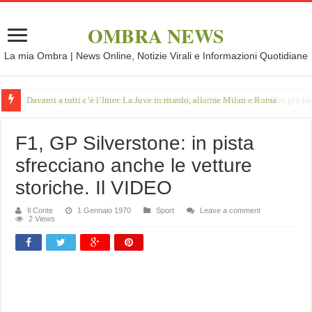
OMBRA NEWS
La mia Ombra | News Online, Notizie Virali e Informazioni Quotidiane
Davanti a tutti c’è l’Inter. La Juve in ritardo, allarme Milan e Roma
F1, GP Silverstone: in pista
sfrecciano anche le vetture
storiche. Il VIDEO
Il Conte
1 Gennaio 1970
Sport
Leave a comment
2 Views