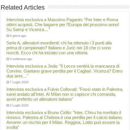
Related Articles
Intervista esclusiva a Massimo Paganin: “Per Inter e Roma
ottimi acquisti. Che bagarre per l’Europa del prossimo anno!
Su Samp e Vicenza…”
6 giorni ago
Serie A, allenatori esordienti: chi ha ottenuto i 3 punti alla
prima di campionato? Italiano e Jurić nei 18 che ci sono
riusciti. Ecco chi ha iniziato con una vittoria
3 settimane ago
Intervista esclusiva a Jeda: "Il Lecce sentirà la mancanza di
Corvino. Gaetano grave perdita per il Cagliari. Vicenza? Entro
due anni…"
7 Luglio 2026
Intervista esclusiva a Fulvio Collovati: "Fossi stato in Palestra,
sarei andato all'Inter. Al Milan non si capisce chi comanda,
avrei preferito un allenatore italiano"
2 Luglio 2026
Intervista esclusiva a Bruno Cirillo: "Inter, Chivu ha meritato il
rinnovo. Palestra al Chelsea è una perdita per il calcio italiano.
Amorim un rischio per il Milan. Reggina, Lotito può essere la
svolta”