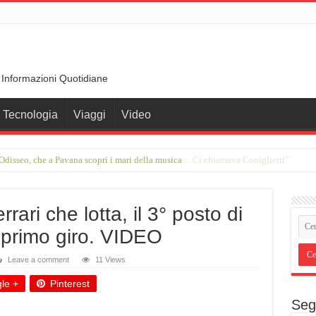
 Informazioni Quotidiane
Tecnologia
Viaggi
Video
rimo incontro con Francesco Guccini in una stalla. Ci chiamava Coniglietti”
rari che lotta, il 3° posto di
 primo giro. VIDEO
Leave a comment
11 Views
le +
Pinterest
Seg