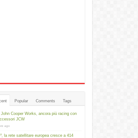
cent
Popular
Comments
Tags
 John Cooper Works, ancora più racing con
accessori JCW
ore ago
², la rete satellitare europea cresce a 414