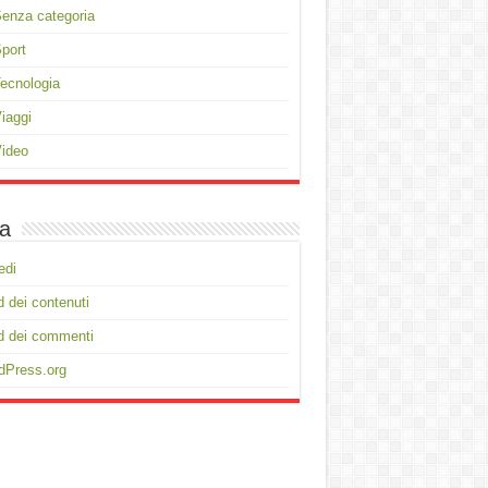
enza categoria
port
ecnologia
iaggi
ideo
a
edi
 dei contenuti
d dei commenti
dPress.org