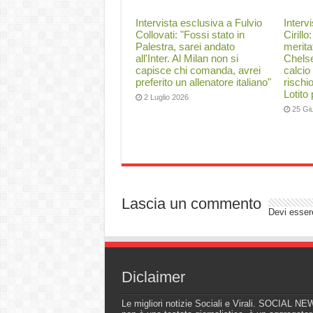
Intervista esclusiva a Fulvio
Interv
Collovati: "Fossi stato in
Cirillo
Palestra, sarei andato
merita
all'Inter. Al Milan non si
Chelse
capisce chi comanda, avrei
calcio
preferito un allenatore italiano"
rischi
Lotito
2 Luglio 2026
25 Gi
Lascia un commento
Devi esse
Diclaimer
Le migliori notizie Sociali e Virali. SOCIAL N