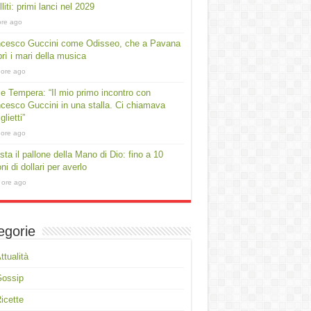
lliti: primi lanci nel 2029
ore ago
ncesco Guccini come Odisseo, che a Pavana
rì i mari della musica
 ore ago
e Tempera: “Il mio primo incontro con
cesco Guccini in una stalla. Ci chiamava
lietti”
 ore ago
asta il pallone della Mano di Dio: fino a 10
oni di dollari per averlo
 ore ago
egorie
ttualità
Gossip
icette