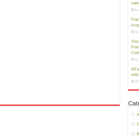
sate
8 
Fra
scop
11
Vinc
Fran
Conig
11
All’
mili
20
Cat
A
R