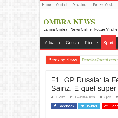
Home
Contatti
Disclaimer
Policy e Cookie
OMBRA NEWS
La mia Ombra | News Online, Notizie Virali e
Attualità
Gossip
Ricette
Sport
Breaking News
Vince Tempera: “Il mio p
F1, GP Russia: la Fer
Sainz. E quel super
Il Conte
1 Gennaio 1970
Sport
Facebook
Twitter
Goog