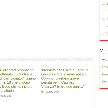
S
S
T
V
V
Met
Acc
Feed
, allenatori esordienti:
Intervista esclusiva a Jeda: "Il
ottenuto i 3 punti alla
Lecce sentirà la mancanza di
Fee
di campionato? Italiano
Corvino. Gaetano grave
Wor
ć nei 18 che ci sono
perdita per il Cagliari.
i. Ecco chi ha iniziato
Vicenza? Entro due anni…"
a vittoria
7 Luglio 2026
timane ago