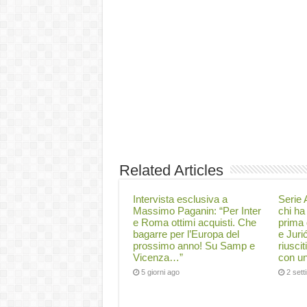
Related Articles
Intervista esclusiva a
Serie A
Massimo Paganin: “Per Inter
chi ha 
e Roma ottimi acquisti. Che
prima 
bagarre per l’Europa del
e Juri
prossimo anno! Su Samp e
riuscit
Vicenza…”
con un
5 giorni ago
2 set