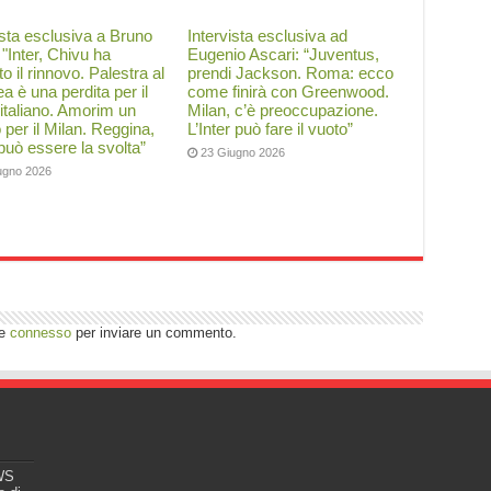
ista esclusiva a Bruno
Intervista esclusiva ad
: "Inter, Chivu ha
Eugenio Ascari: “Juventus,
to il rinnovo. Palestra al
prendi Jackson. Roma: ecco
a è una perdita per il
come finirà con Greenwood.
 italiano. Amorim un
Milan, c’è preoccupazione.
o per il Milan. Reggina,
L’Inter può fare il vuoto”
 può essere la svolta”
23 Giugno 2026
ugno 2026
re
connesso
per inviare un commento.
EWS