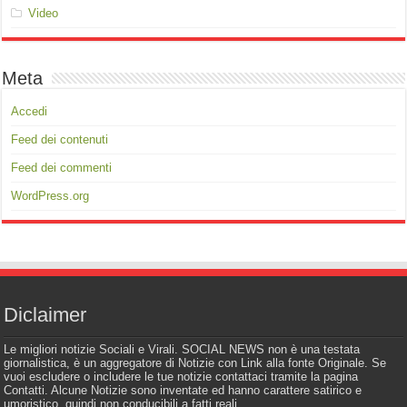
Video
Meta
Accedi
Feed dei contenuti
Feed dei commenti
WordPress.org
Diclaimer
Le migliori notizie Sociali e Virali. SOCIAL NEWS non è una testata
giornalistica, è un aggregatore di Notizie con Link alla fonte Originale. Se
vuoi escludere o includere le tue notizie contattaci tramite la pagina
Contatti. Alcune Notizie sono inventate ed hanno carattere satirico e
umoristico, quindi non conducibili a fatti reali.