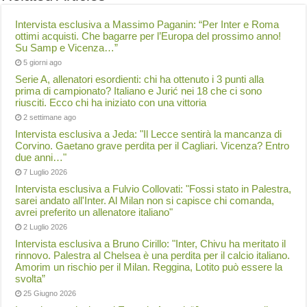
Intervista esclusiva a Massimo Paganin: “Per Inter e Roma
ottimi acquisti. Che bagarre per l’Europa del prossimo anno!
Su Samp e Vicenza…”
5 giorni ago
Serie A, allenatori esordienti: chi ha ottenuto i 3 punti alla
prima di campionato? Italiano e Jurić nei 18 che ci sono
riusciti. Ecco chi ha iniziato con una vittoria
2 settimane ago
Intervista esclusiva a Jeda: "Il Lecce sentirà la mancanza di
Corvino. Gaetano grave perdita per il Cagliari. Vicenza? Entro
due anni…"
7 Luglio 2026
Intervista esclusiva a Fulvio Collovati: "Fossi stato in Palestra,
sarei andato all'Inter. Al Milan non si capisce chi comanda,
avrei preferito un allenatore italiano"
2 Luglio 2026
Intervista esclusiva a Bruno Cirillo: "Inter, Chivu ha meritato il
rinnovo. Palestra al Chelsea è una perdita per il calcio italiano.
Amorim un rischio per il Milan. Reggina, Lotito può essere la
svolta”
25 Giugno 2026