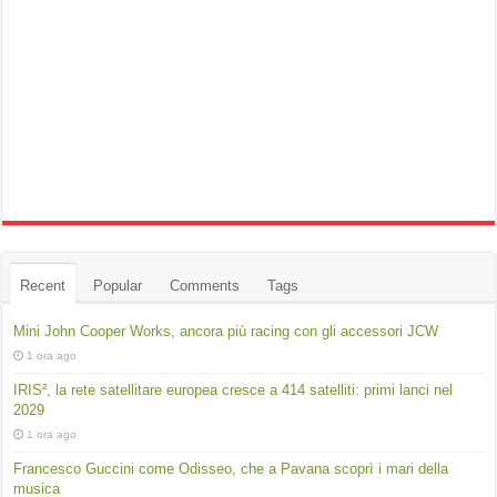
Recent
Popular
Comments
Tags
Mini John Cooper Works, ancora più racing con gli accessori JCW
1 ora ago
IRIS², la rete satellitare europea cresce a 414 satelliti: primi lanci nel
2029
1 ora ago
Francesco Guccini come Odisseo, che a Pavana scoprì i mari della
musica