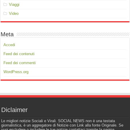
Viaggi
Video
Meta
Accedi
Feed dei contenuti
Feed dei commenti
WordPress.org
Diclaimer
Le migliori notizie Sociali e Virali. SOCIAL NEWS non è una testata
giornalistica, è un aggregatore di Notizie con Link alla fonte Originale. Se
vuoi escludere o includere le tue notizie contattaci tramite la pagina