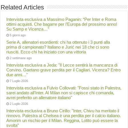
Related Articles
Intervista esclusiva a Massimo Paganin: “Per Inter e Roma
ottimi acquisti. Che bagarre per l’Europa del prossimo anno!
Su Samp e Vicenza…”
5 giorni ago
Serie A, allenatori esordienti: chi ha ottenuto i 3 punti alla
prima di campionato? Italiano e Jurić nei 18 che ci sono
riusciti. Ecco chi ha iniziato con una vittoria
2 settimane ago
Intervista esclusiva a Jeda: "Il Lecce sentirà la mancanza di
Corvino. Gaetano grave perdita per il Cagliari. Vicenza? Entro
due anni…"
7 Luglio 2026
Intervista esclusiva a Fulvio Collovati: "Fossi stato in Palestra,
sarei andato all'Inter. Al Milan non si capisce chi comanda,
avrei preferito un allenatore italiano"
2 Luglio 2026
Intervista esclusiva a Bruno Cirillo: "Inter, Chivu ha meritato il
rinnovo. Palestra al Chelsea è una perdita per il calcio italiano.
Amorim un rischio per il Milan. Reggina, Lotito può essere la
svolta”