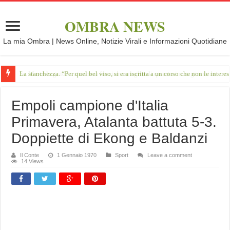
OMBRA NEWS
La mia Ombra | News Online, Notizie Virali e Informazioni Quotidiane
La stanchezza. “Per quel bel viso, si era iscritta a un corso che non le intere
Empoli campione d'Italia
Primavera, Atalanta battuta 5-3.
Doppiette di Ekong e Baldanzi
Il Conte
1 Gennaio 1970
Sport
Leave a comment
14 Views