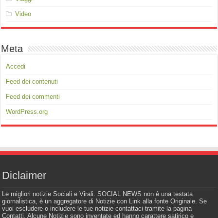
Video
Meta
Accedi
Feed dei contenuti
Feed dei commenti
WordPress.org
Diclaimer
Le migliori notizie Sociali e Virali. SOCIAL NEWS non è una testata
giornalistica, è un aggregatore di Notizie con Link alla fonte Originale. Se
vuoi escludere o includere le tue notizie contattaci tramite la pagina
Contatti. Alcune Notizie sono inventate ed hanno carattere satirico e