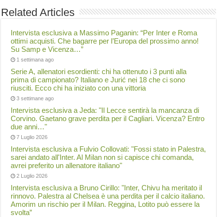
Related Articles
Intervista esclusiva a Massimo Paganin: “Per Inter e Roma
ottimi acquisti. Che bagarre per l’Europa del prossimo anno!
Su Samp e Vicenza…”
1 settimana ago
Serie A, allenatori esordienti: chi ha ottenuto i 3 punti alla
prima di campionato? Italiano e Jurić nei 18 che ci sono
riusciti. Ecco chi ha iniziato con una vittoria
3 settimane ago
Intervista esclusiva a Jeda: "Il Lecce sentirà la mancanza di
Corvino. Gaetano grave perdita per il Cagliari. Vicenza? Entro
due anni…"
7 Luglio 2026
Intervista esclusiva a Fulvio Collovati: "Fossi stato in Palestra,
sarei andato all'Inter. Al Milan non si capisce chi comanda,
avrei preferito un allenatore italiano"
2 Luglio 2026
Intervista esclusiva a Bruno Cirillo: "Inter, Chivu ha meritato il
rinnovo. Palestra al Chelsea è una perdita per il calcio italiano.
Amorim un rischio per il Milan. Reggina, Lotito può essere la
svolta”