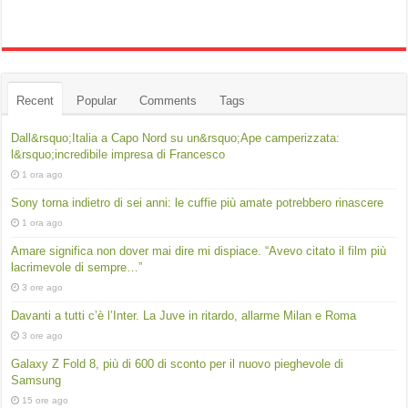
Recent
Popular
Comments
Tags
Dall&rsquo;Italia a Capo Nord su un&rsquo;Ape camperizzata:
l&rsquo;incredibile impresa di Francesco
1 ora ago
Sony torna indietro di sei anni: le cuffie più amate potrebbero rinascere
1 ora ago
Amare significa non dover mai dire mi dispiace. “Avevo citato il film più
lacrimevole di sempre…”
3 ore ago
Davanti a tutti c’è l’Inter. La Juve in ritardo, allarme Milan e Roma
3 ore ago
Galaxy Z Fold 8, più di 600 di sconto per il nuovo pieghevole di
Samsung
15 ore ago