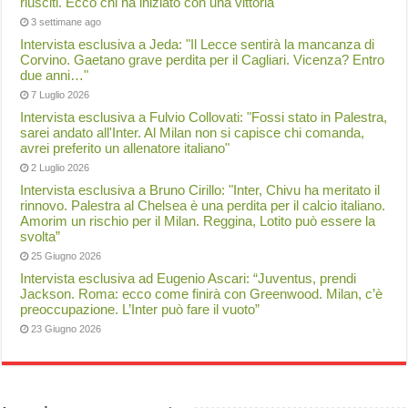
riusciti. Ecco chi ha iniziato con una vittoria
3 settimane ago
Intervista esclusiva a Jeda: "Il Lecce sentirà la mancanza di
Corvino. Gaetano grave perdita per il Cagliari. Vicenza? Entro
due anni…"
7 Luglio 2026
Intervista esclusiva a Fulvio Collovati: "Fossi stato in Palestra,
sarei andato all'Inter. Al Milan non si capisce chi comanda,
avrei preferito un allenatore italiano"
2 Luglio 2026
Intervista esclusiva a Bruno Cirillo: "Inter, Chivu ha meritato il
rinnovo. Palestra al Chelsea è una perdita per il calcio italiano.
Amorim un rischio per il Milan. Reggina, Lotito può essere la
svolta”
25 Giugno 2026
Intervista esclusiva ad Eugenio Ascari: “Juventus, prendi
Jackson. Roma: ecco come finirà con Greenwood. Milan, c’è
preoccupazione. L’Inter può fare il vuoto”
23 Giugno 2026