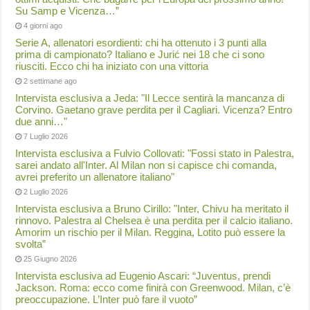
Su Samp e Vicenza…”
4 giorni ago
Serie A, allenatori esordienti: chi ha ottenuto i 3 punti alla
prima di campionato? Italiano e Jurić nei 18 che ci sono
riusciti. Ecco chi ha iniziato con una vittoria
2 settimane ago
Intervista esclusiva a Jeda: "Il Lecce sentirà la mancanza di
Corvino. Gaetano grave perdita per il Cagliari. Vicenza? Entro
due anni…"
7 Luglio 2026
Intervista esclusiva a Fulvio Collovati: "Fossi stato in Palestra,
sarei andato all'Inter. Al Milan non si capisce chi comanda,
avrei preferito un allenatore italiano"
2 Luglio 2026
Intervista esclusiva a Bruno Cirillo: "Inter, Chivu ha meritato il
rinnovo. Palestra al Chelsea è una perdita per il calcio italiano.
Amorim un rischio per il Milan. Reggina, Lotito può essere la
svolta”
25 Giugno 2026
Intervista esclusiva ad Eugenio Ascari: “Juventus, prendi
Jackson. Roma: ecco come finirà con Greenwood. Milan, c’è
preoccupazione. L’Inter può fare il vuoto”