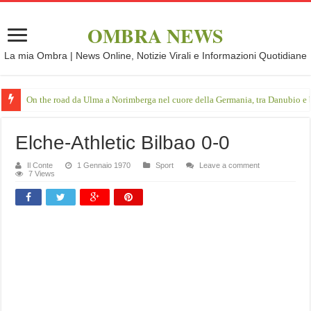
OMBRA NEWS
La mia Ombra | News Online, Notizie Virali e Informazioni Quotidiane
On the road da Ulma a Norimberga nel cuore della Germania, tra Danubio e 
Elche-Athletic Bilbao 0-0
Il Conte
1 Gennaio 1970
Sport
Leave a comment
7 Views