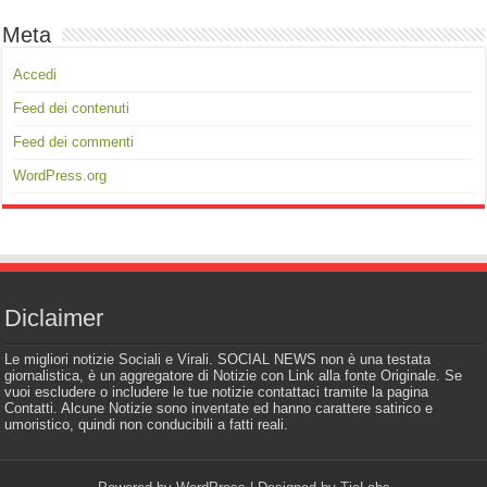
Meta
Accedi
Feed dei contenuti
Feed dei commenti
WordPress.org
Diclaimer
Le migliori notizie Sociali e Virali. SOCIAL NEWS non è una testata
giornalistica, è un aggregatore di Notizie con Link alla fonte Originale. Se
vuoi escludere o includere le tue notizie contattaci tramite la pagina
Contatti. Alcune Notizie sono inventate ed hanno carattere satirico e
umoristico, quindi non conducibili a fatti reali.