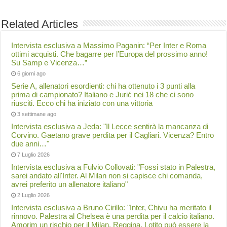
Related Articles
Intervista esclusiva a Massimo Paganin: “Per Inter e Roma
ottimi acquisti. Che bagarre per l’Europa del prossimo anno!
Su Samp e Vicenza…”
6 giorni ago
Serie A, allenatori esordienti: chi ha ottenuto i 3 punti alla
prima di campionato? Italiano e Jurić nei 18 che ci sono
riusciti. Ecco chi ha iniziato con una vittoria
3 settimane ago
Intervista esclusiva a Jeda: "Il Lecce sentirà la mancanza di
Corvino. Gaetano grave perdita per il Cagliari. Vicenza? Entro
due anni…"
7 Luglio 2026
Intervista esclusiva a Fulvio Collovati: "Fossi stato in Palestra,
sarei andato all'Inter. Al Milan non si capisce chi comanda,
avrei preferito un allenatore italiano"
2 Luglio 2026
Intervista esclusiva a Bruno Cirillo: "Inter, Chivu ha meritato il
rinnovo. Palestra al Chelsea è una perdita per il calcio italiano.
Amorim un rischio per il Milan. Reggina, Lotito può essere la