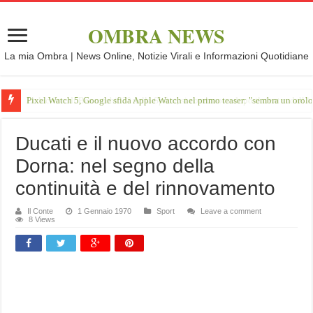
OMBRA NEWS
La mia Ombra | News Online, Notizie Virali e Informazioni Quotidiane
Pixel Watch 5, Google sfida Apple Watch nel primo teaser: "sembra un orol
Ducati e il nuovo accordo con
Dorna: nel segno della
continuità e del rinnovamento
Il Conte
1 Gennaio 1970
Sport
Leave a comment
8 Views