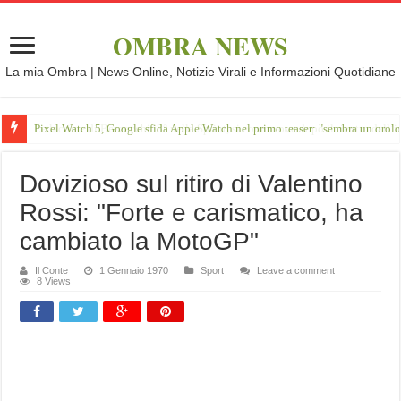
OMBRA NEWS
La mia Ombra | News Online, Notizie Virali e Informazioni Quotidiane
Pixel Watch 5, Google sfida Apple Watch nel primo teaser: "sembra un orol
Dovizioso sul ritiro di Valentino
Rossi: "Forte e carismatico, ha
cambiato la MotoGP"
Il Conte
1 Gennaio 1970
Sport
Leave a comment
8 Views