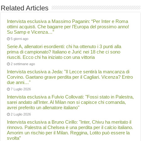
Related Articles
Intervista esclusiva a Massimo Paganin: “Per Inter e Roma
ottimi acquisti. Che bagarre per l’Europa del prossimo anno!
Su Samp e Vicenza…”
5 giorni ago
Serie A, allenatori esordienti: chi ha ottenuto i 3 punti alla
prima di campionato? Italiano e Jurić nei 18 che ci sono
riusciti. Ecco chi ha iniziato con una vittoria
2 settimane ago
Intervista esclusiva a Jeda: "Il Lecce sentirà la mancanza di
Corvino. Gaetano grave perdita per il Cagliari. Vicenza? Entro
due anni…"
7 Luglio 2026
Intervista esclusiva a Fulvio Collovati: "Fossi stato in Palestra,
sarei andato all'Inter. Al Milan non si capisce chi comanda,
avrei preferito un allenatore italiano"
2 Luglio 2026
Intervista esclusiva a Bruno Cirillo: "Inter, Chivu ha meritato il
rinnovo. Palestra al Chelsea è una perdita per il calcio italiano.
Amorim un rischio per il Milan. Reggina, Lotito può essere la
svolta”