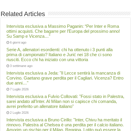
Related Articles
Intervista esclusiva a Massimo Paganin: “Per Inter e Roma
ottimi acquisti. Che bagarre per l’Europa del prossimo anno!
Su Samp e Vicenza…”
6 giorni ago
Serie A, allenatori esordienti: chi ha ottenuto i 3 punti alla
prima di campionato? Italiano e Jurić nei 18 che ci sono
riusciti. Ecco chi ha iniziato con una vittoria
3 settimane ago
Intervista esclusiva a Jeda: "Il Lecce sentirà la mancanza di
Corvino. Gaetano grave perdita per il Cagliari. Vicenza? Entro
due anni…"
7 Luglio 2026
Intervista esclusiva a Fulvio Collovati: "Fossi stato in Palestra,
sarei andato all'Inter. Al Milan non si capisce chi comanda,
avrei preferito un allenatore italiano"
2 Luglio 2026
Intervista esclusiva a Bruno Cirillo: "Inter, Chivu ha meritato il
rinnovo. Palestra al Chelsea è una perdita per il calcio italiano.
Amorim un rischio per il Milan. Reggina, Lotito può essere la