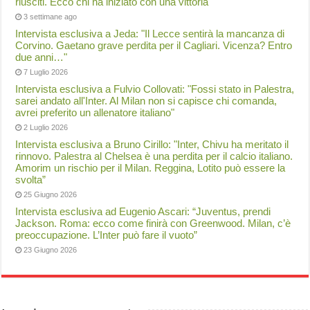
riusciti. Ecco chi ha iniziato con una vittoria
3 settimane ago
Intervista esclusiva a Jeda: "Il Lecce sentirà la mancanza di
Corvino. Gaetano grave perdita per il Cagliari. Vicenza? Entro
due anni…"
7 Luglio 2026
Intervista esclusiva a Fulvio Collovati: "Fossi stato in Palestra,
sarei andato all'Inter. Al Milan non si capisce chi comanda,
avrei preferito un allenatore italiano"
2 Luglio 2026
Intervista esclusiva a Bruno Cirillo: "Inter, Chivu ha meritato il
rinnovo. Palestra al Chelsea è una perdita per il calcio italiano.
Amorim un rischio per il Milan. Reggina, Lotito può essere la
svolta”
25 Giugno 2026
Intervista esclusiva ad Eugenio Ascari: “Juventus, prendi
Jackson. Roma: ecco come finirà con Greenwood. Milan, c’è
preoccupazione. L’Inter può fare il vuoto”
23 Giugno 2026