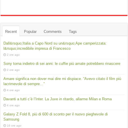
Recent
Popular
Comments
Tags
Dall&rsquo;Italia a Capo Nord su un&rsquo;Ape camperizzata:
l&rsquo;incredibile impresa di Francesco
2 ore ago
Sony torna indietro di sei anni: le cuffie più amate potrebbero rinascere
2 ore ago
Amare significa non dover mai dire mi dispiace. “Avevo citato il film più
lacrimevole di sempre…”
4 ore ago
Davanti a tutti c’è l’Inter. La Juve in ritardo, allarme Milan e Roma
4 ore ago
Galaxy Z Fold 8, più di 600 di sconto per il nuovo pieghevole di
Samsung
16 ore ago