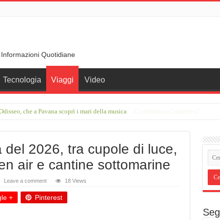
 Informazioni Quotidiane
Tecnologia
Viaggi
Video
disseo, che a Pavana scoprì i mari della musica
rimo incontro con Francesco Guccini in una stalla. Ci chiamava Coniglietti”
 del 2026, tra cupole di luce,
en air e cantine sottomarine
Leave a comment
18 Views
le +
Pinterest
Seg