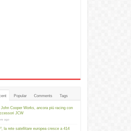
cent
Popular
Comments
Tags
 John Cooper Works, ancora più racing con
accessori JCW
ore ago
², la rete satellitare europea cresce a 414