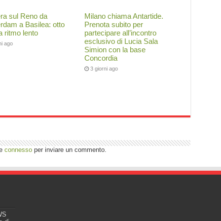
ra sul Reno da
Milano chiama Antartide.
dam a Basilea: otto
Prenota subito per
 a ritmo lento
partecipare all’incontro
esclusivo di Lucia Sala
ni ago
Simion con la base
Concordia
3 giorni ago
re
connesso
per inviare un commento.
EWS