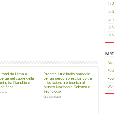
S
S
T
V
V
Met
Acc
Feed
e road da Ulma a
Prenota il tuo invito omaggio
erga nel cuore della
per un percorso esclusivo tra
Fee
nia, tra Danubio e
arte, scienza e tecnica al
Wor
 da fiaba
Museo Nazionale Scienza e
Tecnologia
ni ago
2 giorni ago