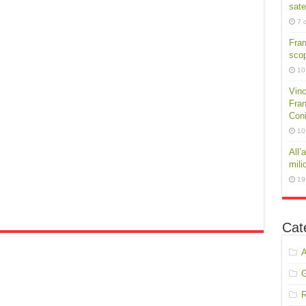
sate
7 
Fra
scop
10
Vinc
Fran
Conig
10
All’
mili
19
Cat
A
R