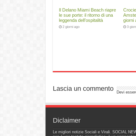
Il Delano Miami Beach riapre
Crocie
le sue porte: il ritorno di una
Amster
leggenda dell’ospitalità
giorni
2 giorni ago
3 gior
Lascia un commento
Devi esse
Diclaimer
Le migliori notizie Sociali e Virali. SOCIAL N