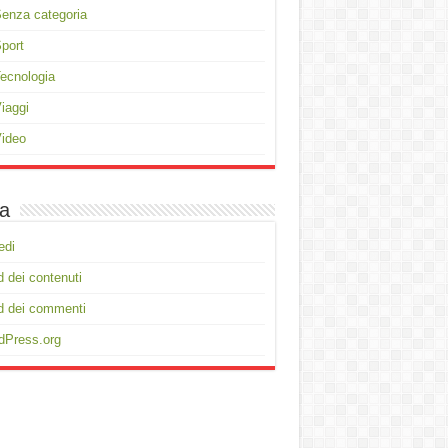
enza categoria
port
ecnologia
iaggi
ideo
a
edi
 dei contenuti
d dei commenti
dPress.org