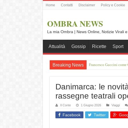
Home
Contatti
Disclaimer
Policy e Cookie
OMBRA NEWS
La mia Ombra | News Online, Notizie Virali e
Attualità
Gossip
Ricette
Sport
Breaking News
Francesco Guccini come O
Vince Tempera: “Il mio p
Danimarca: le novità
rassegne teatrali op
Il Conte
1 Giugno 2026
Viaggi
Facebook
Twitter
Goog