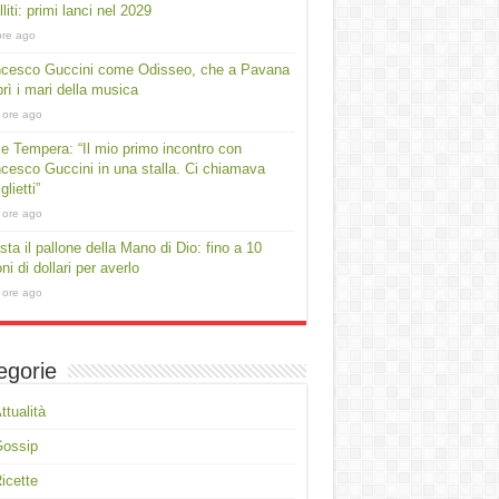
lliti: primi lanci nel 2029
ore ago
ncesco Guccini come Odisseo, che a Pavana
rì i mari della musica
 ore ago
e Tempera: “Il mio primo incontro con
cesco Guccini in una stalla. Ci chiamava
lietti”
 ore ago
asta il pallone della Mano di Dio: fino a 10
oni di dollari per averlo
 ore ago
egorie
ttualità
Gossip
icette