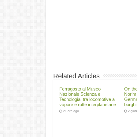
Related Articles
Ferragosto al Museo
On th
Nazionale Scienza e
Norimb
Tecnologia, tra locomotive a
Germa
vapore e rotte interplanetarie
borghi
21 ore ago
2 gior