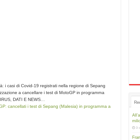
alità: i casi di Covid-19 registrati nella regione di Sepang
izzazione a cancellare i test di MotoGP in programma
AVIRUS, DATI E NEWS…
Re
P: cancellati i test di Sepang (Malesia) in programma a
All’
mili
3 
Fran