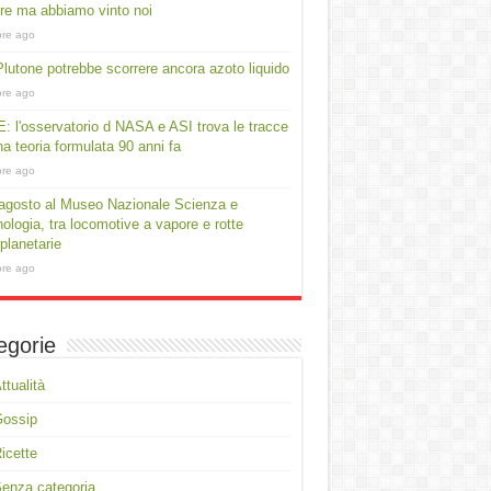
e ma abbiamo vinto noi
ore ago
lutone potrebbe scorrere ancora azoto liquido
ore ago
: l'osservatorio d NASA e ASI trova le tracce
na teoria formulata 90 anni fa
ore ago
agosto al Museo Nazionale Scienza e
ologia, tra locomotive a vapore e rotte
rplanetarie
ore ago
egorie
ttualità
Gossip
icette
enza categoria