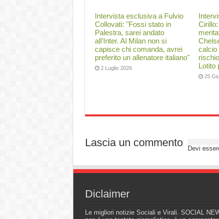
Intervista esclusiva a Fulvio
Interv
Collovati: "Fossi stato in
Cirillo
Palestra, sarei andato
merita
all'Inter. Al Milan non si
Chelse
capisce chi comanda, avrei
calcio
preferito un allenatore italiano"
rischi
Lotito
2 Luglio 2026
25 Gi
Lascia un commento
Devi esse
Diclaimer
Le migliori notizie Sociali e Virali. SOCIAL N