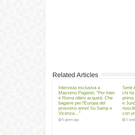
Related Articles
Intervista esclusiva a
Serie A
Massimo Paganin: “Per Inter
chi ha 
e Roma ottimi acquisti. Che
prima 
bagarre per l’Europa del
e Juri
prossimo anno! Su Samp e
riuscit
Vicenza…”
con un
5 giorni ago
2 set