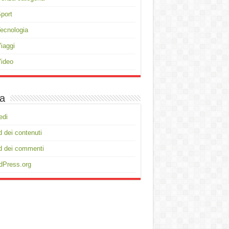
port
ecnologia
iaggi
ideo
a
edi
 dei contenuti
d dei commenti
dPress.org