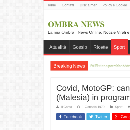
Home
Contatti
Disclaimer
Policy e Cookie
OMBRA NEWS
La mia Ombra | News Online, Notizie Virali e
Attualità
Gossip
Ricette
Sport
Breaking News
IXPE: l'osservatorio d NA
Covid, MotoGP: cance
(Malesia) in progra
Il Conte
1 Gennaio 1970
Sport
Facebook
Twitter
Goog