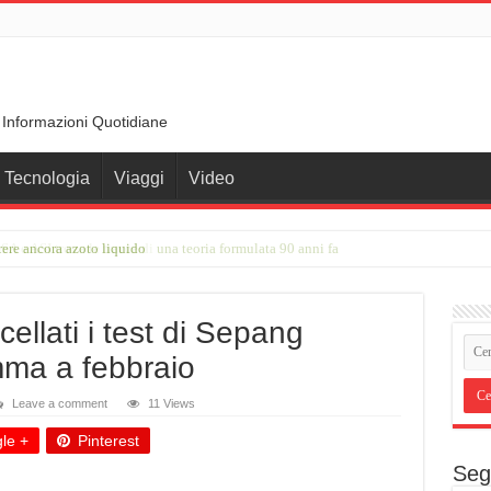
 Informazioni Quotidiane
Tecnologia
Viaggi
Video
SA e ASI trova le tracce di una teoria formulata 90 anni fa
llati i test di Sepang
mma a febbraio
Leave a comment
11 Views
le +
Pinterest
Seg