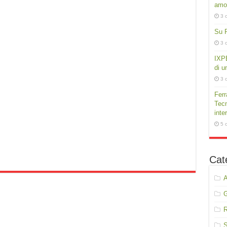
amor
3 
Su P
3 
IXPE
di u
3 
Ferr
Tecn
inte
5 
Cat
A
R
S