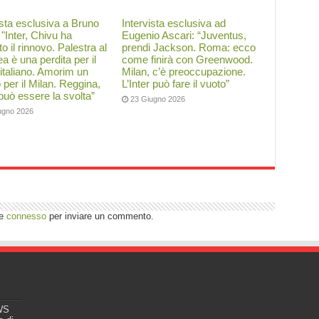
ista esclusiva a Bruno
Intervista esclusiva ad
: "Inter, Chivu ha
Eugenio Ascari: “Juventus,
to il rinnovo. Palestra al
prendi Jackson. Roma: ecco
a è una perdita per il
come finirà con Greenwood.
 italiano. Amorim un
Milan, c’è preoccupazione.
o per il Milan. Reggina,
L’Inter può fare il vuoto”
 può essere la svolta”
23 Giugno 2026
ugno 2026
re
connesso
per inviare un commento.
EWS