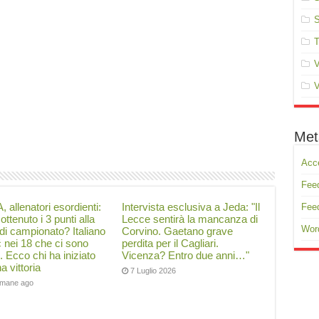
S
T
V
V
Met
Acc
Feed
, allenatori esordienti:
Intervista esclusiva a Jeda: "Il
Fee
ottenuto i 3 punti alla
Lecce sentirà la mancanza di
Wor
di campionato? Italiano
Corvino. Gaetano grave
ć nei 18 che ci sono
perdita per il Cagliari.
i. Ecco chi ha iniziato
Vicenza? Entro due anni…"
a vittoria
7 Luglio 2026
timane ago