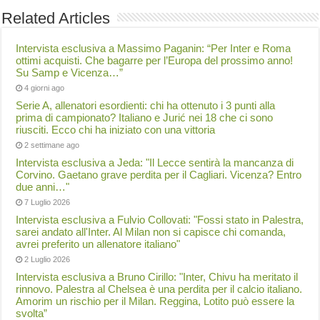
Related Articles
Intervista esclusiva a Massimo Paganin: “Per Inter e Roma
ottimi acquisti. Che bagarre per l’Europa del prossimo anno!
Su Samp e Vicenza…”
4 giorni ago
Serie A, allenatori esordienti: chi ha ottenuto i 3 punti alla
prima di campionato? Italiano e Jurić nei 18 che ci sono
riusciti. Ecco chi ha iniziato con una vittoria
2 settimane ago
Intervista esclusiva a Jeda: "Il Lecce sentirà la mancanza di
Corvino. Gaetano grave perdita per il Cagliari. Vicenza? Entro
due anni…"
7 Luglio 2026
Intervista esclusiva a Fulvio Collovati: "Fossi stato in Palestra,
sarei andato all'Inter. Al Milan non si capisce chi comanda,
avrei preferito un allenatore italiano"
2 Luglio 2026
Intervista esclusiva a Bruno Cirillo: "Inter, Chivu ha meritato il
rinnovo. Palestra al Chelsea è una perdita per il calcio italiano.
Amorim un rischio per il Milan. Reggina, Lotito può essere la
svolta”