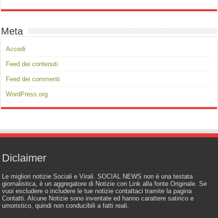
Meta
Accedi
Feed dei contenuti
Feed dei commenti
WordPress.org
Diclaimer
Le migliori notizie Sociali e Virali. SOCIAL NEWS non è una testata
giornalistica, è un aggregatore di Notizie con Link alla fonte Originale. Se
vuoi escludere o includere le tue notizie contattaci tramite la pagina
Contatti. Alcune Notizie sono inventate ed hanno carattere satirico e
umoristico, quindi non conducibili a fatti reali.