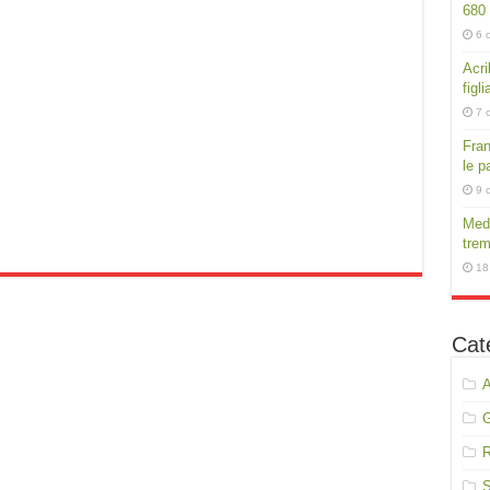
680
6 
Acri
figli
7 
Fran
le p
9 
Medi
trem
18
Cat
A
R
S