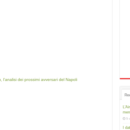
l’analisi dei prossimi avversari del Napoli
Re
L'Ai
ment
5 
I da