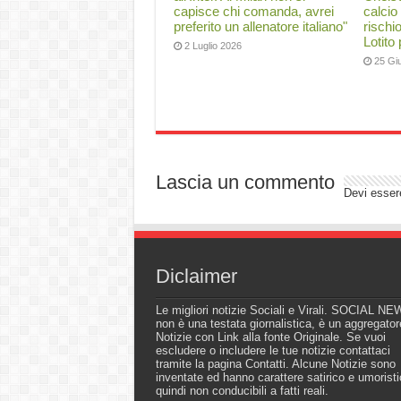
capisce chi comanda, avrei
calcio
preferito un allenatore italiano"
rischi
Lotito
2 Luglio 2026
25 Gi
Lascia un commento
Devi esse
Diclaimer
Le migliori notizie Sociali e Virali. SOCIAL N
non è una testata giornalistica, è un aggregator
Notizie con Link alla fonte Originale. Se vuoi
escludere o includere le tue notizie contattaci
tramite la pagina Contatti. Alcune Notizie sono
inventate ed hanno carattere satirico e umoristi
quindi non conducibili a fatti reali.