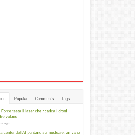
cent
Popular
Comments
Tags
r Force testa il laser che ricarica i droni
re volano
ore ago
ta center dell'AI puntano sul nucleare: arrivano