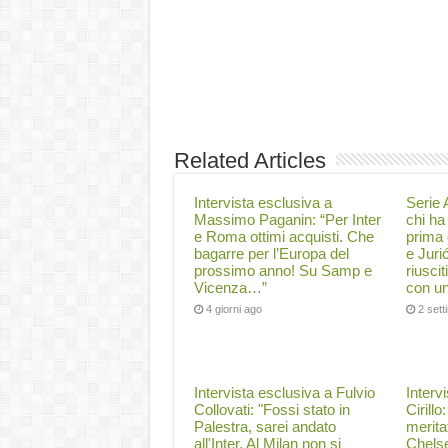
Related Articles
Intervista esclusiva a
Serie A
Massimo Paganin: “Per Inter
chi ha 
e Roma ottimi acquisti. Che
prima 
bagarre per l’Europa del
e Juri
prossimo anno! Su Samp e
riuscit
Vicenza…”
con un
4 giorni ago
2 set
Intervista esclusiva a Fulvio
Interv
Collovati: "Fossi stato in
Cirillo
Palestra, sarei andato
merita
all'Inter. Al Milan non si
Chelse