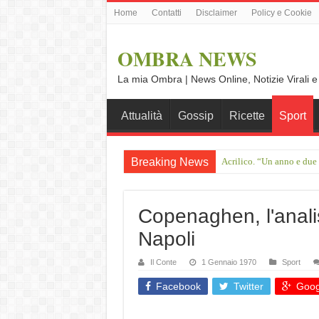
Home
Contatti
Disclaimer
Policy e Cookie
OMBRA NEWS
La mia Ombra | News Online, Notizie Virali e
Attualità
Gossip
Ricette
Sport
Breaking News
Acrilico. “Un anno e due
Francesco Guccini, il gig
Copenaghen, l'analis
Napoli
Il Conte
1 Gennaio 1970
Sport
Facebook
Twitter
Goog