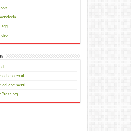
port
ecnologia
iaggi
ideo
a
edi
 dei contenuti
d dei commenti
dPress.org