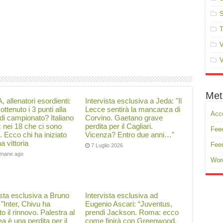
S
T
V
V
Met
, allenatori esordienti:
Intervista esclusiva a Jeda: "Il
ottenuto i 3 punti alla
Lecce sentirà la mancanza di
Acc
di campionato? Italiano
Corvino. Gaetano grave
ć nei 18 che ci sono
perdita per il Cagliari.
Feed
i. Ecco chi ha iniziato
Vicenza? Entro due anni…"
a vittoria
Fee
7 Luglio 2026
timane ago
Wor
ista esclusiva a Bruno
Intervista esclusiva ad
: "Inter, Chivu ha
Eugenio Ascari: “Juventus,
to il rinnovo. Palestra al
prendi Jackson. Roma: ecco
a è una perdita per il
come finirà con Greenwood.