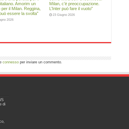
 italiano. Amorim un
Milan, c’è preoccupazione.
o per il Milan. Reggina,
L’Inter può fare il vuoto”
 può essere la svolta”
23 Giugno 2026
ugno 2026
re
connesso
per inviare un commento.
EWS
e di
co,