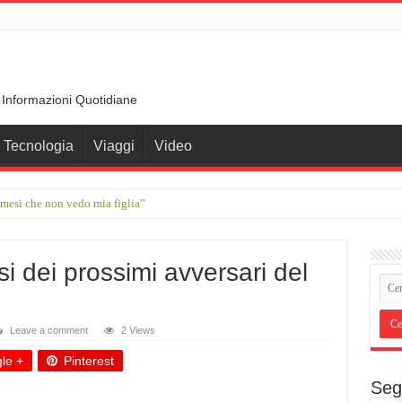
 Informazioni Quotidiane
Tecnologia
Viaggi
Video
 mesi che non vedo mia figlia”
ante che ha trasformato le parole in memoria
i dei prossimi avversari del
Leave a comment
2 Views
le +
Pinterest
Seg