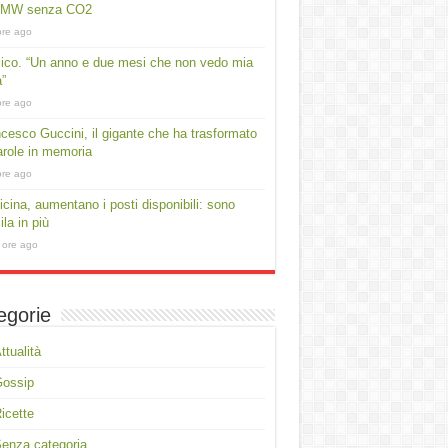
 MW senza CO2
ore ago
lico. “Un anno e due mesi che non vedo mia
a”
ore ago
cesco Guccini, il gigante che ha trasformato
arole in memoria
ore ago
cina, aumentano i posti disponibili: sono
ila in più
 ore ago
egorie
ttualità
Gossip
icette
enza categoria