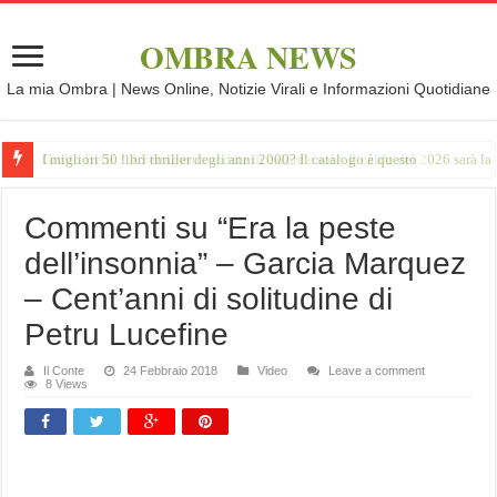
OMBRA NEWS
La mia Ombra | News Online, Notizie Virali e Informazioni Quotidiane
Giulio Betti: “A Ferragosto ondate di calore e sole. Il caldo del 2026 sarà l
Commenti su “Era la peste
dell’insonnia” – Garcia Marquez
– Cent’anni di solitudine di
Petru Lucefine
Il Conte
24 Febbraio 2018
Video
Leave a comment
8 Views