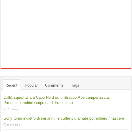
Recent
Popular
Comments
Tags
Dall&rsquo;Italia a Capo Nord su un&rsquo;Ape camperizzata:
l&rsquo;incredibile impresa di Francesco
7 ore ago
Sony torna indietro di sei anni: le cuffie più amate potrebbero rinascere
8 ore ago