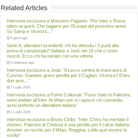
Related Articles
Intervista esclusiva a Massimo Paganin: “Per Inter e Roma
ottimi acquisti. Che bagarre per l’Europa del prossimo anno!
Su Samp e Vicenza…”
6 giorni ago
Serie A, allenatori esordienti: chi ha ottenuto i 3 punti alla
prima di campionato? Italiano e Jurić nei 18 che ci sono
riusciti. Ecco chi ha iniziato con una vittoria
3 settimane ago
Intervista esclusiva a Jeda: "Il Lecce sentirà la mancanza di
Corvino. Gaetano grave perdita per il Cagliari. Vicenza? Entro
due anni…"
7 Luglio 2026
Intervista esclusiva a Fulvio Collovati: "Fossi stato in Palestra,
sarei andato all'Inter. Al Milan non si capisce chi comanda,
avrei preferito un allenatore italiano"
2 Luglio 2026
Intervista esclusiva a Bruno Cirillo: "Inter, Chivu ha meritato il
rinnovo. Palestra al Chelsea è una perdita per il calcio italiano.
Amorim un rischio per il Milan. Reggina, Lotito può essere la
svolta”