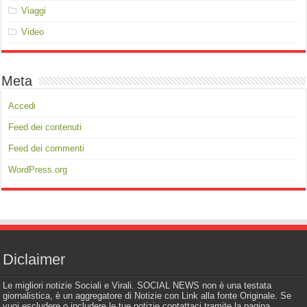
Viaggi
Video
Meta
Accedi
Feed dei contenuti
Feed dei commenti
WordPress.org
Diclaimer
Le migliori notizie Sociali e Virali. SOCIAL NEWS non è una testata
giornalistica, è un aggregatore di Notizie con Link alla fonte Originale. Se
vuoi escludere o includere le tue notizie contattaci tramite la pagina