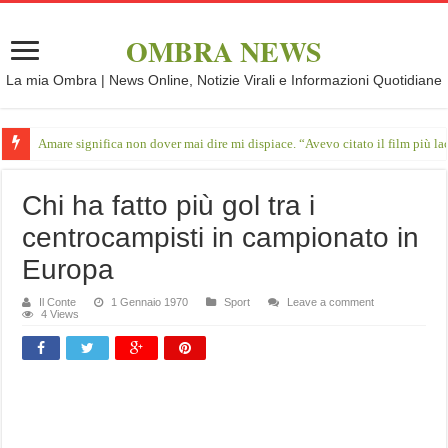
OMBRA NEWS
La mia Ombra | News Online, Notizie Virali e Informazioni Quotidiane
Amare significa non dover mai dire mi dispiace. “Avevo citato il film più 
Chi ha fatto più gol tra i
centrocampisti in campionato in
Europa
Il Conte
1 Gennaio 1970
Sport
Leave a comment
4 Views