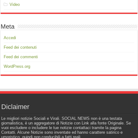
Video
Meta
Accedi
Feed dei contenuti
Feed dei commenti
WordPress.org
Diclaimer
Le migliori notizie Sociali e Virali. SOCIAL NEWS non è una testata
giornalistica, è un aggregatore di Notizie con Link alla fonte Originale. Se
vuoi escludere o includere le tue notizie contattaci tramite la pagina
Contatti. Alcune Notizie sono inventate ed hanno carattere satirico e
umoristico, quindi non conducibili a fatti reali.