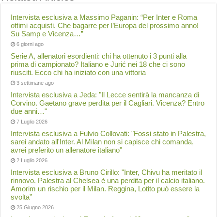
Intervista esclusiva a Massimo Paganin: “Per Inter e Roma
ottimi acquisti. Che bagarre per l’Europa del prossimo anno!
Su Samp e Vicenza…”
6 giorni ago
Serie A, allenatori esordienti: chi ha ottenuto i 3 punti alla
prima di campionato? Italiano e Jurić nei 18 che ci sono
riusciti. Ecco chi ha iniziato con una vittoria
3 settimane ago
Intervista esclusiva a Jeda: "Il Lecce sentirà la mancanza di
Corvino. Gaetano grave perdita per il Cagliari. Vicenza? Entro
due anni…"
7 Luglio 2026
Intervista esclusiva a Fulvio Collovati: "Fossi stato in Palestra,
sarei andato all'Inter. Al Milan non si capisce chi comanda,
avrei preferito un allenatore italiano"
2 Luglio 2026
Intervista esclusiva a Bruno Cirillo: "Inter, Chivu ha meritato il
rinnovo. Palestra al Chelsea è una perdita per il calcio italiano.
Amorim un rischio per il Milan. Reggina, Lotito può essere la
svolta”
25 Giugno 2026