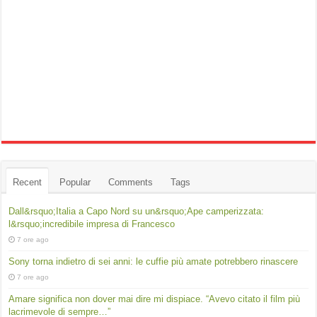
Recent
Popular
Comments
Tags
Dall&rsquo;Italia a Capo Nord su un&rsquo;Ape camperizzata:
l&rsquo;incredibile impresa di Francesco
7 ore ago
Sony torna indietro di sei anni: le cuffie più amate potrebbero rinascere
7 ore ago
Amare significa non dover mai dire mi dispiace. “Avevo citato il film più
lacrimevole di sempre…”