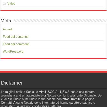
Video
Meta
Accedi
Feed dei contenuti
Feed dei commenti
WordPress.org
Diclaimer
Le migliori notizie Sociali e Virali. SOCIAL NEWS non è una testata
giornalistica, è un aggregatore di Notizie con Link alla fonte Originale. Se
vuoi escludere o includere le tue notizie contattaci tramite la pagina
Contatti. Alcune Notizie sono inventate ed hanno carattere satirico e
umoristico, quindi non conducibili a fatti reali.