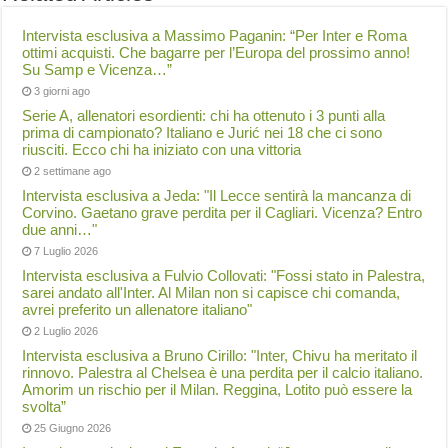
Intervista esclusiva a Massimo Paganin: “Per Inter e Roma
ottimi acquisti. Che bagarre per l’Europa del prossimo anno!
Su Samp e Vicenza…”
3 giorni ago
Serie A, allenatori esordienti: chi ha ottenuto i 3 punti alla
prima di campionato? Italiano e Jurić nei 18 che ci sono
riusciti. Ecco chi ha iniziato con una vittoria
2 settimane ago
Intervista esclusiva a Jeda: "Il Lecce sentirà la mancanza di
Corvino. Gaetano grave perdita per il Cagliari. Vicenza? Entro
due anni…"
7 Luglio 2026
Intervista esclusiva a Fulvio Collovati: "Fossi stato in Palestra,
sarei andato all'Inter. Al Milan non si capisce chi comanda,
avrei preferito un allenatore italiano"
2 Luglio 2026
Intervista esclusiva a Bruno Cirillo: "Inter, Chivu ha meritato il
rinnovo. Palestra al Chelsea è una perdita per il calcio italiano.
Amorim un rischio per il Milan. Reggina, Lotito può essere la
svolta”
25 Giugno 2026