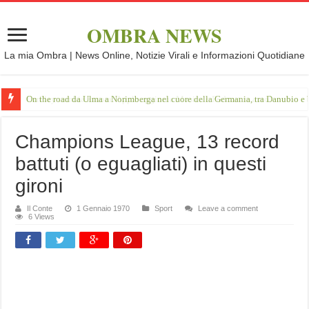
OMBRA NEWS
La mia Ombra | News Online, Notizie Virali e Informazioni Quotidiane
On the road da Ulma a Norimberga nel cuore della Germania, tra Danubio e 
Champions League, 13 record
battuti (o eguagliati) in questi
gironi
Il Conte
1 Gennaio 1970
Sport
Leave a comment
6 Views