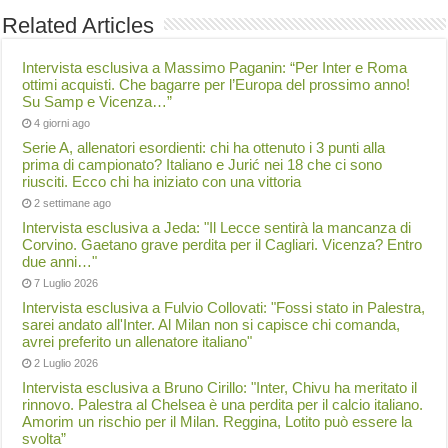
Related Articles
Intervista esclusiva a Massimo Paganin: “Per Inter e Roma
ottimi acquisti. Che bagarre per l’Europa del prossimo anno!
Su Samp e Vicenza…”
4 giorni ago
Serie A, allenatori esordienti: chi ha ottenuto i 3 punti alla
prima di campionato? Italiano e Jurić nei 18 che ci sono
riusciti. Ecco chi ha iniziato con una vittoria
2 settimane ago
Intervista esclusiva a Jeda: "Il Lecce sentirà la mancanza di
Corvino. Gaetano grave perdita per il Cagliari. Vicenza? Entro
due anni…"
7 Luglio 2026
Intervista esclusiva a Fulvio Collovati: "Fossi stato in Palestra,
sarei andato all'Inter. Al Milan non si capisce chi comanda,
avrei preferito un allenatore italiano"
2 Luglio 2026
Intervista esclusiva a Bruno Cirillo: "Inter, Chivu ha meritato il
rinnovo. Palestra al Chelsea è una perdita per il calcio italiano.
Amorim un rischio per il Milan. Reggina, Lotito può essere la
svolta”