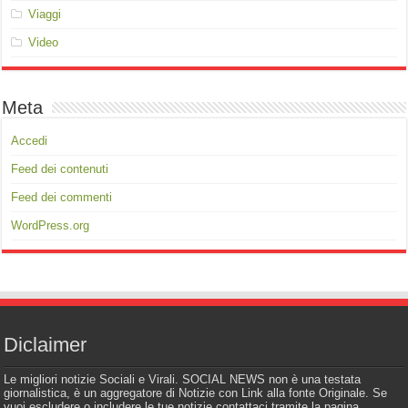
Viaggi
Video
Meta
Accedi
Feed dei contenuti
Feed dei commenti
WordPress.org
Diclaimer
Le migliori notizie Sociali e Virali. SOCIAL NEWS non è una testata
giornalistica, è un aggregatore di Notizie con Link alla fonte Originale. Se
vuoi escludere o includere le tue notizie contattaci tramite la pagina