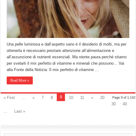
Una pelle luminosa e dall’aspetto sano è il desiderio di molti, ma per
ottenerla è necessario prestare attenzione all’alimentazione e
all’assunzione di nutrienti essenziali. Ma niente paura perché stiamo
per svelarti il mix perfetto di vitamine e minerali che possono… Vai
alla Fonte della Notizia: Il mix perfetto di vitamine …
Read More »
9
« First
...
«
7
8
10
11
»
20
Page 9 of 1.142
30
40
...
Last »