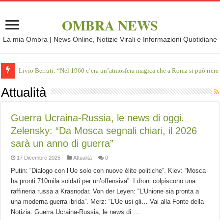
OMBRA NEWS
La mia Ombra | News Online, Notizie Virali e Informazioni Quotidiane
Livio Berruti: “Nel 1960 c’era un’atmosfera magica che a Roma si può ricre
Attualità
Guerra Ucraina-Russia, le news di oggi.
Zelensky: “Da Mosca segnali chiari, il 2026
sarà un anno di guerra”
17 Dicembre 2025
Attualità
0
Putin: “Dialogo con l’Ue solo con nuove élite politiche”. Kiev: “Mosca
ha pronti 710mila soldati per un’offensiva”. I droni colpiscono una
raffineria russa a Krasnodar. Von der Leyen: “L’Unione sia pronta a
una moderna guerra ibrida”. Merz: “L’Ue usi gli… Vai alla Fonte della
Notizia: Guerra Ucraina-Russia, le news di …