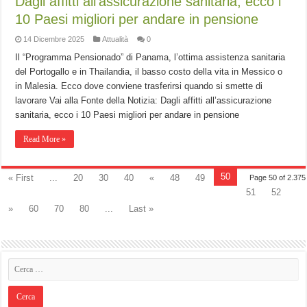
Dagli affitti all’assicurazione sanitaria, ecco i
10 Paesi migliori per andare in pensione
14 Dicembre 2025
Attualità
0
Il “Programma Pensionado” di Panama, l’ottima assistenza sanitaria
del Portogallo e in Thailandia, il basso costo della vita in Messico o
in Malesia. Ecco dove conviene trasferirsi quando si smette di
lavorare Vai alla Fonte della Notizia: Dagli affitti all’assicurazione
sanitaria, ecco i 10 Paesi migliori per andare in pensione
Read More »
50
« First
...
20
30
40
«
48
49
Page 50 of 2.375
51
52
»
60
70
80
...
Last »