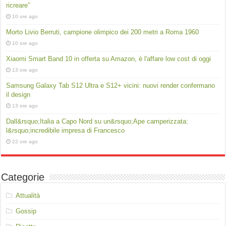
ricreare”
10 ore ago
Morto Livio Berruti, campione olimpico dei 200 metri a Roma 1960
10 ore ago
Xiaomi Smart Band 10 in offerta su Amazon, è l'affare low cost di oggi
13 ore ago
Samsung Galaxy Tab S12 Ultra e S12+ vicini: nuovi render confermano
il design
13 ore ago
Dall&rsquo;Italia a Capo Nord su un&rsquo;Ape camperizzata:
l&rsquo;incredibile impresa di Francesco
22 ore ago
Categorie
Attualità
Gossip