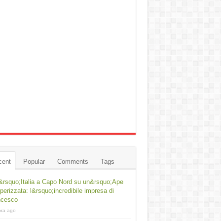
cent
Popular
Comments
Tags
&rsquo;Italia a Capo Nord su un&rsquo;Ape
erizzata: l&rsquo;incredibile impresa di
ncesco
ora ago