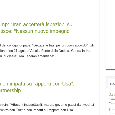
mp: “Iran accetterà ispezioni sul
tisce: “Nessun nuovo impegno”
 dei colloqui di pace: “Gettate le basi per un buon accordo”. Gli
ano fino 21 agosto Vai alla Fonte della Notizia: Guerra in Iran,
 sul nucleare”. Ma Teheran smentisce: …
on impatti su rapporti con Usa”.
Re
artnership
Dall
camp
Fra
chlein: “Attacchi inaccettabili, ma ora governo passi dai tweet ai
“Scontro con Trump non impatti su rapporti con Usa”.
1 