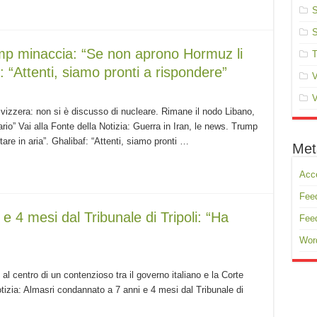
S
S
ump minaccia: “Se non aprono Hormuz li
T
f: “Attenti, siamo pronti a rispondere”
V
V
Svizzera: non si è discusso di nucleare. Rimane il nodo Libano,
o” Vai alla Fonte della Notizia: Guerra in Iran, le news. Trump
are in aria”. Ghalibaf: “Attenti, siamo pronti …
Met
Acc
Feed
 4 mesi dal Tribunale di Tripoli: “Ha
Fee
Wor
 al centro di un contenzioso tra il governo italiano e la Corte
otizia: Almasri condannato a 7 anni e 4 mesi dal Tribunale di