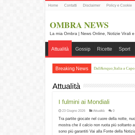
Home
Contatti
Disclaimer
Policy e Cookie
OMBRA NEWS
La mia Ombra | News Online, Notizie Virali e
Attualità
Gossip
Ricette
Sport
Breaking News
Dall&rsquo;Italia a Capo
Attualità
I fulmini ai Mondiali
23 Giugno 2026
Attualità
0
Tra partite giocate nel cuore della notte, n
mostra che il calcio non ruota più soltanto at
sono più garantiti Vai alla Fonte della Notizia