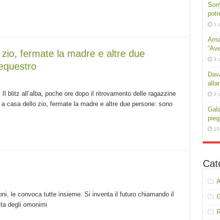
Sony
potr
1 
Amar
“Ave
o zio, fermate la madre e altre due
3 
equestro
Dava
alla
Il blitz all’alba, poche ore dopo il ritrovamento delle ragazzine
3 
te a casa dello zio, fermate la madre e altre due persone: sono
Gala
pie
15
Cat
A
oni, le convoca tutte insieme. Si inventa il futuro chiamando il
ita degli omonimi
R