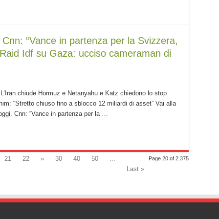
. Cnn: “Vance in partenza per la Svizzera,
 Raid Idf su Gaza: ucciso cameraman di
i. L’Iran chiude Hormuz e Netanyahu e Katz chiedono lo stop
m: “Stretto chiuso fino a sblocco 12 miliardi di asset” Vai alla
 oggi. Cnn: “Vance in partenza per la …
21
22
»
30
40
50
...
Page 20 of 2.375
Last »