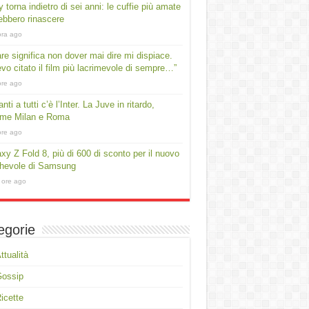
 torna indietro di sei anni: le cuffie più amate
ebbero rinascere
ora ago
e significa non dover mai dire mi dispiace.
vo citato il film più lacrimevole di sempre…”
ore ago
nti a tutti c’è l’Inter. La Juve in ritardo,
rme Milan e Roma
ore ago
xy Z Fold 8, più di 600 di sconto per il nuovo
ghevole di Samsung
 ore ago
egorie
ttualità
Gossip
icette