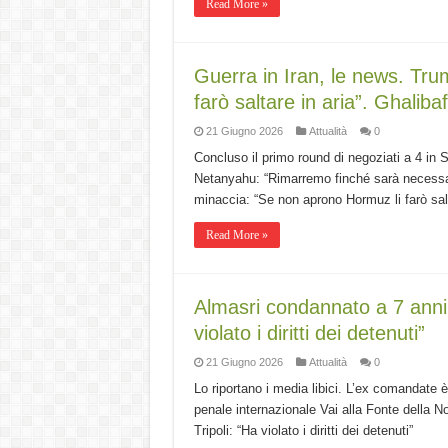
Read More »
Guerra in Iran, le news. Tr
farò saltare in aria”. Ghaliba
21 Giugno 2026
Attualità
0
Concluso il primo round di negoziati a 4 in 
Netanyahu: “Rimarremo finché sarà necessari
minaccia: “Se non aprono Hormuz li farò salt
Read More »
Almasri condannato a 7 anni e
violato i diritti dei detenuti”
21 Giugno 2026
Attualità
0
Lo riportano i media libici. L’ex comandate è
penale internazionale Vai alla Fonte della N
Tripoli: “Ha violato i diritti dei detenuti”