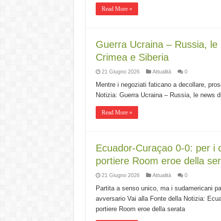
Read More »
Guerra Ucraina – Russia, le n
Crimea e Siberia
21 Giugno 2026
Attualità
0
Mentre i negoziati faticano a decollare, pros
Notizia: Guerra Ucraina – Russia, le news di
Read More »
Ecuador-Curaçao 0-0: per i ca
portiere Room eroe della se
21 Giugno 2026
Attualità
0
Partita a senso unico, ma i sudamericani pa
avversario Vai alla Fonte della Notizia: Ecua
portiere Room eroe della serata