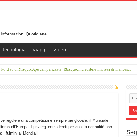
 Informazioni Quotidiane
Tecnologia
Viaggi
Video
 Nord su un&rsquo;Ape camperizzata: l&rsquo;incredibile impresa di Francesco
uove regole e una competizione sempre più globale, il Mondiale
torno all’Europa. I privilegi considerati per anni la normalità non
Seg
: I fulmini ai Mondiali