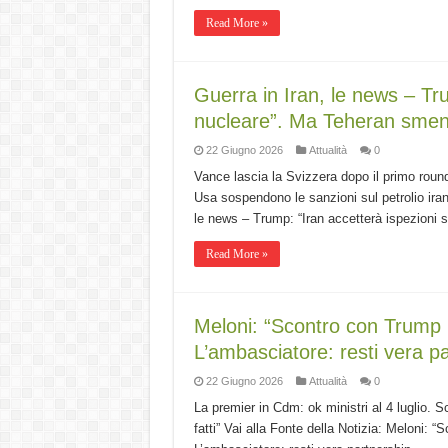
Read More »
Guerra in Iran, le news – Tru
nucleare”. Ma Teheran smen
22 Giugno 2026
Attualità
0
Vance lascia la Svizzera dopo il primo round
Usa sospendono le sanzioni sul petrolio irani
le news – Trump: “Iran accetterà ispezioni
Read More »
Meloni: “Scontro con Trump n
L’ambasciatore: resti vera p
22 Giugno 2026
Attualità
0
La premier in Cdm: ok ministri al 4 luglio. S
fatti” Vai alla Fonte della Notizia: Meloni: 