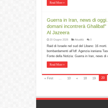
Read More »
Guerra in Iran, news di oggi
domani incontrerà Ghalibaf”
Al Jazeera
20 Giugno 2026
Attualità
0
Raid di Israele nel sud del Libano: 16 mort
bombardamenti all’Idf. Agenzia iraniana Tasni
Fonte della Notizia: Guerra in Iran, news di
Read More »
20
« First
...
10
«
18
19