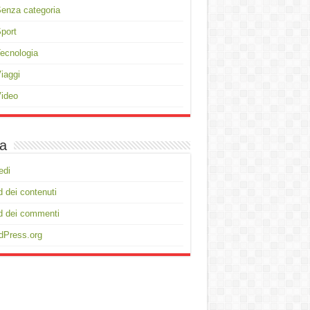
enza categoria
port
ecnologia
iaggi
ideo
a
edi
 dei contenuti
d dei commenti
dPress.org