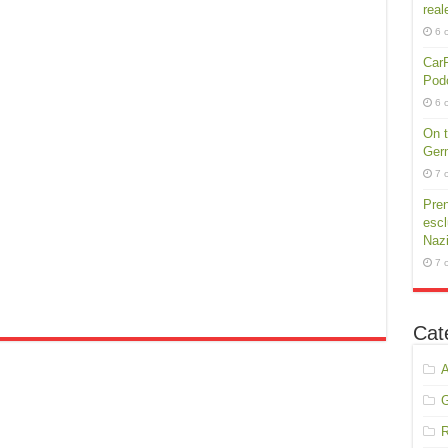
real
6 
CarP
Podc
6 
On t
Germ
7 
Pren
escl
Nazi
7 
Cat
A
R