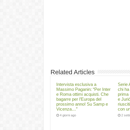
Related Articles
Intervista esclusiva a
Serie A
Massimo Paganin: “Per Inter
chi ha 
e Roma ottimi acquisti. Che
prima 
bagarre per l’Europa del
e Juri
prossimo anno! Su Samp e
riuscit
Vicenza…”
con un
4 giorni ago
2 set