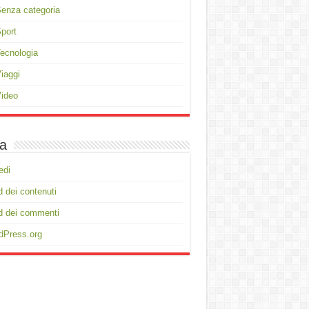
enza categoria
port
ecnologia
iaggi
ideo
a
edi
 dei contenuti
d dei commenti
dPress.org