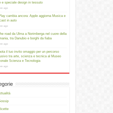
e e speciale design in tessuto
ore ago
lay cambia ancora: Apple aggiorna Musica e
ast in auto
ore ago
he road da Ulma a Norimberga nel cuore della
ania, tra Danubio e borghi da fiaba
ore ago
ota il tuo invito omaggio per un percorso
usivo tra arte, scienza e tecnica al Museo
onale Scienza e Tecnologia
ore ago
egorie
ttualità
Gossip
icette