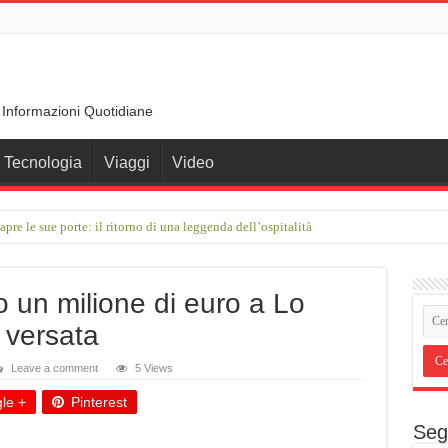
 Informazioni Quotidiane
Tecnologia
Viaggi
Video
re le sue porte: il ritorno di una leggenda dell’ospitalità
 un milione di euro a Lo
 versata
Leave a comment
5 Views
le +
Pinterest
Seg