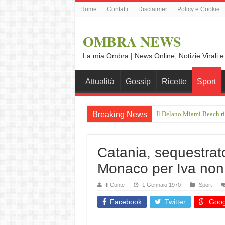
Home
Contatti
Disclaimer
Policy e Cookie
OMBRA NEWS
La mia Ombra | News Online, Notizie Virali e
Attualità
Gossip
Ricette
Sport
Breaking News
Il Delano Miami Beach riap
Catania, sequestrato
Monaco per Iva non
Il Conte
1 Gennaio 1970
Sport
Facebook
Twitter
Goog