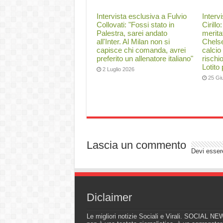
Intervista esclusiva a Fulvio
Interv
Collovati: "Fossi stato in
Cirillo
Palestra, sarei andato
merita
all'Inter. Al Milan non si
Chelse
capisce chi comanda, avrei
calcio
preferito un allenatore italiano"
rischi
Lotito
2 Luglio 2026
25 Gi
Lascia un commento
Devi esse
Diclaimer
Le migliori notizie Sociali e Virali. SOCIAL N