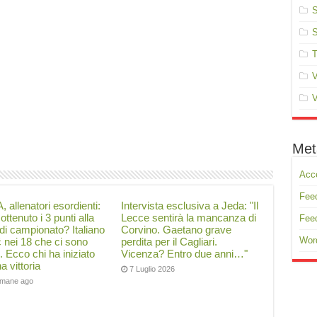
S
S
T
V
V
Met
Acc
Feed
, allenatori esordienti:
Intervista esclusiva a Jeda: "Il
ottenuto i 3 punti alla
Lecce sentirà la mancanza di
Fee
di campionato? Italiano
Corvino. Gaetano grave
Wor
ć nei 18 che ci sono
perdita per il Cagliari.
i. Ecco chi ha iniziato
Vicenza? Entro due anni…"
a vittoria
7 Luglio 2026
timane ago