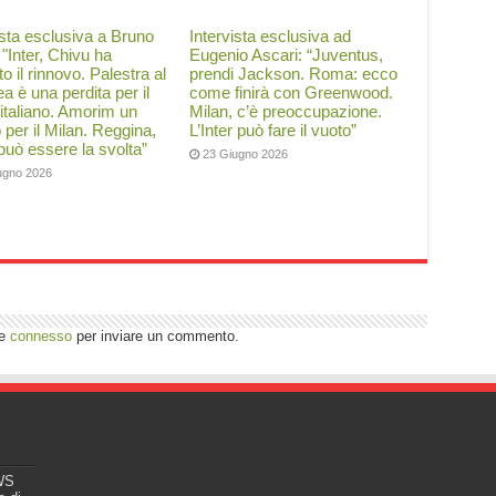
ista esclusiva a Bruno
Intervista esclusiva ad
: "Inter, Chivu ha
Eugenio Ascari: “Juventus,
to il rinnovo. Palestra al
prendi Jackson. Roma: ecco
a è una perdita per il
come finirà con Greenwood.
 italiano. Amorim un
Milan, c’è preoccupazione.
o per il Milan. Reggina,
L’Inter può fare il vuoto”
 può essere la svolta”
23 Giugno 2026
ugno 2026
re
connesso
per inviare un commento.
EWS