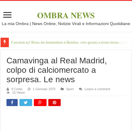
OMBRA NEWS
La mia Ombra | News Online, Notizie Virali e Informazioni Quotidiane
Crociera sul Reno da Amsterdam a Basilea: otto giorni a ritmo lento
Camavinga al Real Madrid,
colpo di calciomercato a
sorpresa. Le news
Il Conte
1 Gennaio 1970
Sport
Leave a comment
15 Views