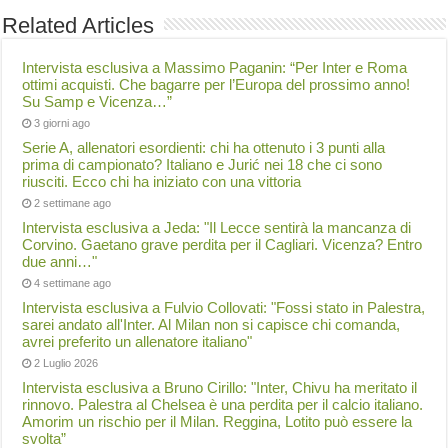
Related Articles
Intervista esclusiva a Massimo Paganin: “Per Inter e Roma
ottimi acquisti. Che bagarre per l’Europa del prossimo anno!
Su Samp e Vicenza…”
3 giorni ago
Serie A, allenatori esordienti: chi ha ottenuto i 3 punti alla
prima di campionato? Italiano e Jurić nei 18 che ci sono
riusciti. Ecco chi ha iniziato con una vittoria
2 settimane ago
Intervista esclusiva a Jeda: "Il Lecce sentirà la mancanza di
Corvino. Gaetano grave perdita per il Cagliari. Vicenza? Entro
due anni…"
4 settimane ago
Intervista esclusiva a Fulvio Collovati: "Fossi stato in Palestra,
sarei andato all'Inter. Al Milan non si capisce chi comanda,
avrei preferito un allenatore italiano"
2 Luglio 2026
Intervista esclusiva a Bruno Cirillo: "Inter, Chivu ha meritato il
rinnovo. Palestra al Chelsea è una perdita per il calcio italiano.
Amorim un rischio per il Milan. Reggina, Lotito può essere la
svolta”