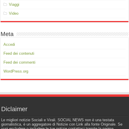
Viaggi
Video
Meta
Accedi
Feed dei contenuti
Feed dei commenti
WordPress.org
Diclaimer
Le migliori notizie Sociali e Virali. SOCIAL NEWS non è una testata
giornalistica, è un aggregatore di Notizie con Link alla fonte Originale. Se
vuoi escludere o includere le tue notizie contattaci tramite la pagina