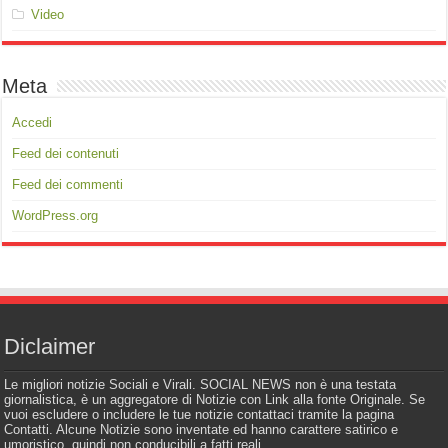
Video
Meta
Accedi
Feed dei contenuti
Feed dei commenti
WordPress.org
Diclaimer
Le migliori notizie Sociali e Virali. SOCIAL NEWS non è una testata
giornalistica, è un aggregatore di Notizie con Link alla fonte Originale. Se
vuoi escludere o includere le tue notizie contattaci tramite la pagina
Contatti. Alcune Notizie sono inventate ed hanno carattere satirico e
umoristico, quindi non conducibili a fatti reali.