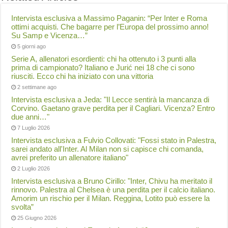
Intervista esclusiva a Massimo Paganin: “Per Inter e Roma
ottimi acquisti. Che bagarre per l’Europa del prossimo anno!
Su Samp e Vicenza…”
5 giorni ago
Serie A, allenatori esordienti: chi ha ottenuto i 3 punti alla
prima di campionato? Italiano e Jurić nei 18 che ci sono
riusciti. Ecco chi ha iniziato con una vittoria
2 settimane ago
Intervista esclusiva a Jeda: "Il Lecce sentirà la mancanza di
Corvino. Gaetano grave perdita per il Cagliari. Vicenza? Entro
due anni…"
7 Luglio 2026
Intervista esclusiva a Fulvio Collovati: "Fossi stato in Palestra,
sarei andato all'Inter. Al Milan non si capisce chi comanda,
avrei preferito un allenatore italiano"
2 Luglio 2026
Intervista esclusiva a Bruno Cirillo: "Inter, Chivu ha meritato il
rinnovo. Palestra al Chelsea è una perdita per il calcio italiano.
Amorim un rischio per il Milan. Reggina, Lotito può essere la
svolta”
25 Giugno 2026