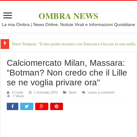
OMBRA NEWS
La mia Ombra | News Online, Notizie Virali e Informazioni Quotidiane
Vince Tempera: “Il mio primo incontro con Francesco Guccini in una stalla.
Calciomercato Milan, Massara:
“Botman? Non credo che il Lille
se ne voglia privare ora"
Il Conte
1 Gennaio 1970
Sport
Leave a comment
7 Views