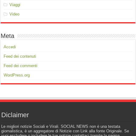
Viaggi
Video
Meta
Accedi
Feed dei contenuti
Feed dei commenti
WordPress.org
Diclaimer
Le migliori notizie Sociali e Virali. SOCIAL NEWS non è una testata
giornalistica, è un aggregatore di Notizie con Link alla fonte Originale. Se
vuoi escludere o includere le tue notizie contattaci tramite la pagina