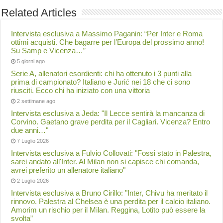
Related Articles
Intervista esclusiva a Massimo Paganin: “Per Inter e Roma
ottimi acquisti. Che bagarre per l’Europa del prossimo anno!
Su Samp e Vicenza…”
5 giorni ago
Serie A, allenatori esordienti: chi ha ottenuto i 3 punti alla
prima di campionato? Italiano e Jurić nei 18 che ci sono
riusciti. Ecco chi ha iniziato con una vittoria
2 settimane ago
Intervista esclusiva a Jeda: "Il Lecce sentirà la mancanza di
Corvino. Gaetano grave perdita per il Cagliari. Vicenza? Entro
due anni…"
7 Luglio 2026
Intervista esclusiva a Fulvio Collovati: "Fossi stato in Palestra,
sarei andato all'Inter. Al Milan non si capisce chi comanda,
avrei preferito un allenatore italiano"
2 Luglio 2026
Intervista esclusiva a Bruno Cirillo: "Inter, Chivu ha meritato il
rinnovo. Palestra al Chelsea è una perdita per il calcio italiano.
Amorim un rischio per il Milan. Reggina, Lotito può essere la
svolta”