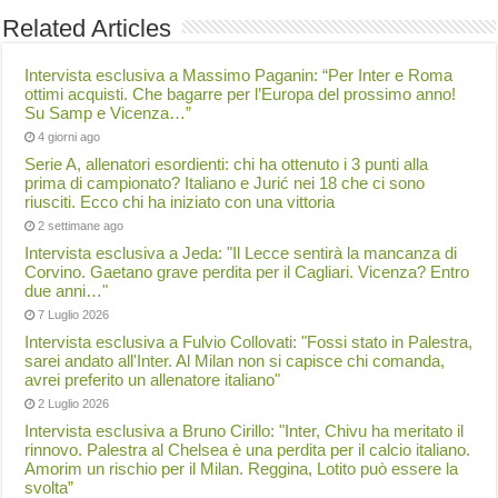
Related Articles
Intervista esclusiva a Massimo Paganin: “Per Inter e Roma
ottimi acquisti. Che bagarre per l’Europa del prossimo anno!
Su Samp e Vicenza…”
4 giorni ago
Serie A, allenatori esordienti: chi ha ottenuto i 3 punti alla
prima di campionato? Italiano e Jurić nei 18 che ci sono
riusciti. Ecco chi ha iniziato con una vittoria
2 settimane ago
Intervista esclusiva a Jeda: "Il Lecce sentirà la mancanza di
Corvino. Gaetano grave perdita per il Cagliari. Vicenza? Entro
due anni…"
7 Luglio 2026
Intervista esclusiva a Fulvio Collovati: "Fossi stato in Palestra,
sarei andato all'Inter. Al Milan non si capisce chi comanda,
avrei preferito un allenatore italiano"
2 Luglio 2026
Intervista esclusiva a Bruno Cirillo: "Inter, Chivu ha meritato il
rinnovo. Palestra al Chelsea è una perdita per il calcio italiano.
Amorim un rischio per il Milan. Reggina, Lotito può essere la
svolta”