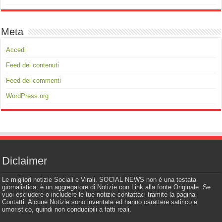
Meta
Accedi
Feed dei contenuti
Feed dei commenti
WordPress.org
Diclaimer
Le migliori notizie Sociali e Virali. SOCIAL NEWS non è una testata
giornalistica, è un aggregatore di Notizie con Link alla fonte Originale. Se
vuoi escludere o includere le tue notizie contattaci tramite la pagina
Contatti. Alcune Notizie sono inventate ed hanno carattere satirico e
umoristico, quindi non conducibili a fatti reali.