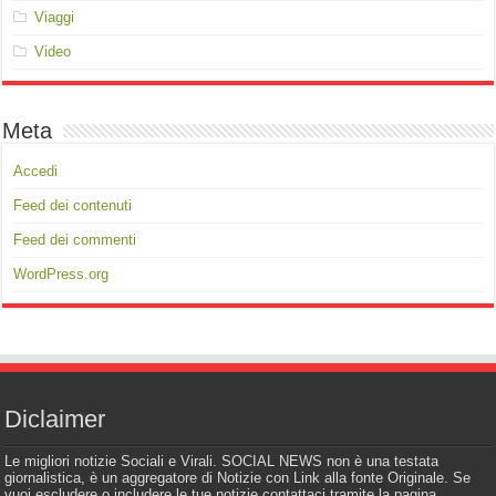
Viaggi
Video
Meta
Accedi
Feed dei contenuti
Feed dei commenti
WordPress.org
Diclaimer
Le migliori notizie Sociali e Virali. SOCIAL NEWS non è una testata
giornalistica, è un aggregatore di Notizie con Link alla fonte Originale. Se
vuoi escludere o includere le tue notizie contattaci tramite la pagina