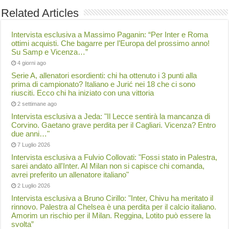
Related Articles
Intervista esclusiva a Massimo Paganin: “Per Inter e Roma
ottimi acquisti. Che bagarre per l’Europa del prossimo anno!
Su Samp e Vicenza…”
4 giorni ago
Serie A, allenatori esordienti: chi ha ottenuto i 3 punti alla
prima di campionato? Italiano e Jurić nei 18 che ci sono
riusciti. Ecco chi ha iniziato con una vittoria
2 settimane ago
Intervista esclusiva a Jeda: "Il Lecce sentirà la mancanza di
Corvino. Gaetano grave perdita per il Cagliari. Vicenza? Entro
due anni…"
7 Luglio 2026
Intervista esclusiva a Fulvio Collovati: "Fossi stato in Palestra,
sarei andato all'Inter. Al Milan non si capisce chi comanda,
avrei preferito un allenatore italiano"
2 Luglio 2026
Intervista esclusiva a Bruno Cirillo: "Inter, Chivu ha meritato il
rinnovo. Palestra al Chelsea è una perdita per il calcio italiano.
Amorim un rischio per il Milan. Reggina, Lotito può essere la
svolta”